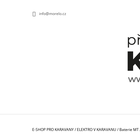
K
Přejít
na
O
ZPĚT
ZPĚT
info@morelo.cz
obsah
DO
DO
Š
OBCHODU
OBCHODU
Í
K
Domů
E-SHOP PRO KARAVANY
/
ELEKTRO V KARAVANU
/
Baterie M
TALÍŘ HLUBOKÝ SPECTRUM