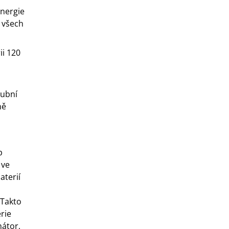
energie
 všech
ii 120
lubní
ně
p
 ve
aterií
 Takto
rie
nátor,