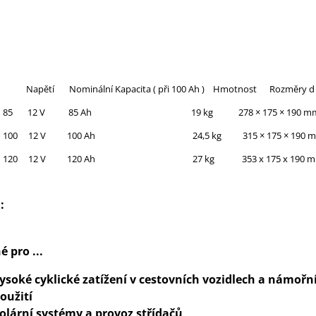
 Napětí Nominální Kapacita ( při 100 Ah ) Hmotnost Rozměry d x
AGM 85 12 V 85 Ah 19 kg
278 × 175 × 190 m
AGM 100 12 V 100 Ah 24,5 kg
315 × 175 × 190 
GM 120 12 V 120 Ah 27 kg 353 x 175 x 190 m
 :
 pro ...
ysoké cyklické zatížení v cestovních vozidlech a námoř
oužití
olární systémy a provoz střídačů