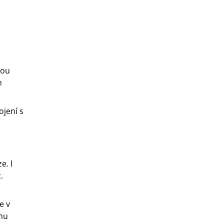
kou
h
ojení s
e. I
.
e v
mu