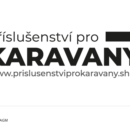
CO POTŘEBUJETE NAJÍT?
HLEDAT
DOPORUČUJEME
T AGM
ESPRESO HRNÍČEK A PODŠÁLEK
SPICE BOX SPE