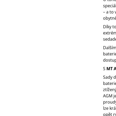
speciá
– a to
obytné
Díky t
extrém
sedade
Dalším
bateri
dostup
S
MT 
Sady d
bateri
ztížen
AGM je
proudy
lze kr
opět r