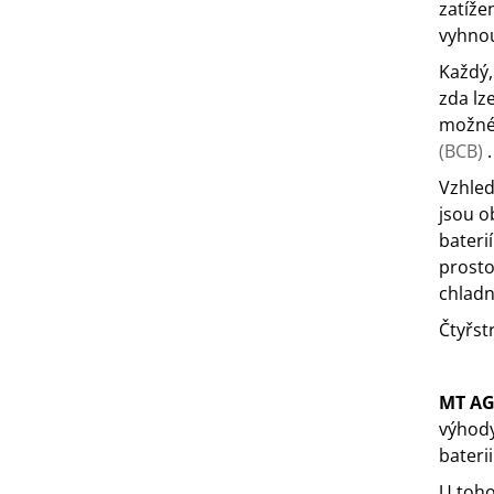
zatíže
vyhnou
Každý,
zda lz
možné 
(BCB)
.
Vzhled
jsou o
bateri
prosto
chladn
Čtyřst
MT AG
výhody
baterii
U toho