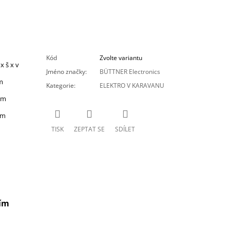
Kód
Zvolte variantu
 š x v
Jméno značky
:
BÜTTNER Electronics
m
Kategorie
:
ELEKTRO V KARAVANU
mm
m
TISK
ZEPTAT SE
SDÍLET
ním