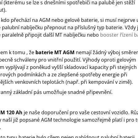
ní (kterému se lze s dnešními spotřebiči na palubě jen stěží
t).
 kdo přechází na AGM nebo gelové baterie, si musí nejprve u
e palubní nabíječku přepnout na příslušný typ baterie. Vždy 
paralelně připojit další MT nabíječku nebo
booster řízení b
em k tomu , že
baterie MT AGM
nemají žádný výboj směre
becně schváleny pro vnitřní použití. Výhody oproti gelovým
ím vyplývají z poněkud vyšší skladovací kapacity při stejných
rových podmínkách a ze zlepšené spotřeby energie při
ějších venkovních teplotách (např. při kempování v zimě).
ranný základní pás umožňuje snadné připevnění.
M 120 Ah
je naše doporučení pro vaše cestovní vozidlo. Rů
 naší již popsané AGM technologie samozřejmě platí i pro 
.
to typu baterie bylo cílem nejen nabídnout palubní baterii