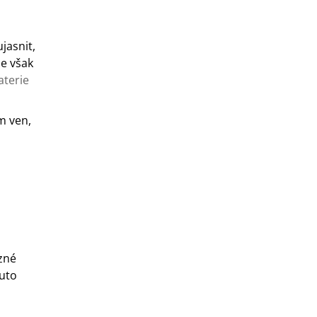
jasnit,
je však
aterie
m ven,
zné
tuto