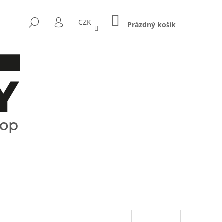
NÁKUPNÍ
HLEDAT
CZK
KOŠÍK
Prázdný košík
PŘIHLÁŠENÍ
Následující
CTRUM - KOŘENKY