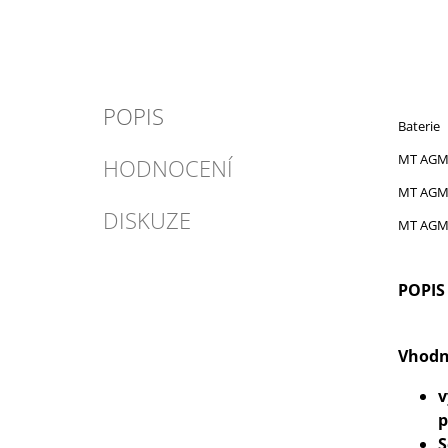
POPIS
Baterie
MT 
HODNOCENÍ
MT 
DISKUZE
MT A
POPIS
Vhodné
v
p
S