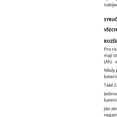
nabíjec
STRUČ
VŠECH
ROZŠÍ
Pro ro
mají s
(Ah) - 
Nikdy 
bateri
Také ž
Jedino
bateri
Jde al
negati