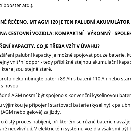
í booster atd.).
NĚ ŘEČENO, MT AGM 120 JE TEN PALUBNÍ AKUMULÁTOR
NA CESTOVNÍ VOZIDLA: KOMPAKTNÍ - VÝKONNÝ - SPOLEH
ŘENÍ KAPACITY. CO JE TŘEBA VZÍT V ÚVAHU?
zšíření palubní kapacity je možné spojovat pouze baterie, k
tejný vnitřní odpor - tedy přibližně stejnou akumulační kapa
a které jsou stejně staré.
proto nekombinujte baterii 88 Ah s baterií 110 Ah nebo sta
i s novou.
ádné AGM nesmí být spojeno s konvenční kyselinovou bateri
u výjimkou je připojení startovací baterie (kyseliny) k palubn
i (AGM nebo gelové) za jízdy.
e o čistý proces nabíjení, při kterém se různé baterie navzáj
vně neovlivňují. V elektrickém systému vozidla však smí být 