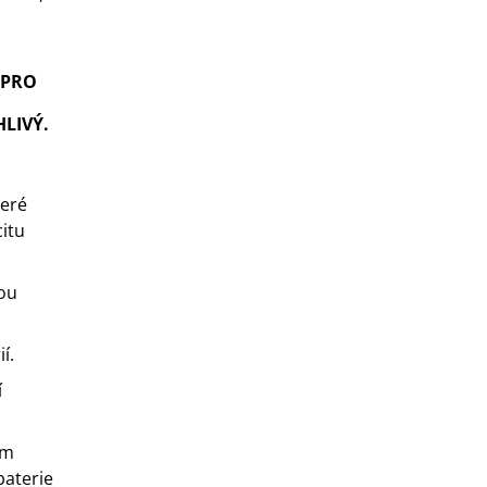
 PRO
LIVÝ.
teré
citu
rou
í.
í
em
baterie