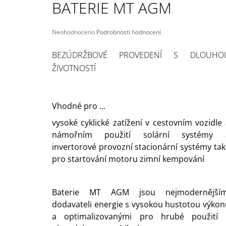
BATERIE MT AGM
209 Kč
Původně:
245 Kč
Průměrné
Neohodnoceno
Podrobnosti hodnocení
hodnocení
produktu
BEZÚDRŽBOVÉ PROVEDENÍ S DLOUHO
je
ŽIVOTNOSTÍ
0,0
z
5
hvězdiček.
Vhodné pro ...
vysoké cyklické zatížení v cestovním vozidle 
námořním použití solární systémy 
invertorové provozní stacionární systémy tak
pro startování motoru zimní kempování
Baterie MT AGM jsou nejmodernějším
dodavateli energie s vysokou hustotou výkon
a optimalizovanými pro hrubé použití 