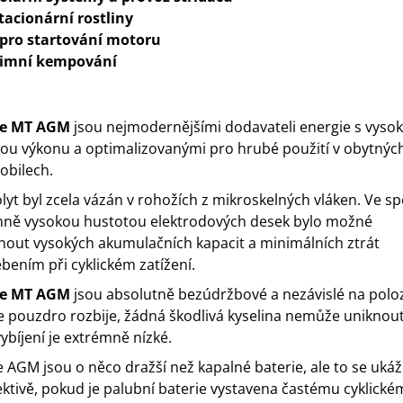
tacionární rostliny
 pro startování motoru
imní kempování
ie MT AGM
jsou nejmodernějšími dodavateli energie s vyso
ou výkonu a optimalizovanými pro hrubé použití v obytnýc
bilech.
olyt byl zcela vázán v rohožích z mikroskelných vláken. Ve sp
ně vysokou hustotou elektrodových desek bylo možné
out vysokých akumulačních kapacit a minimálních ztrát
bením při cyklickém zatížení.
ie MT AGM
jsou absolutně bezúdržbové a nezávislé na poloz
e pouzdro rozbije, žádná škodlivá kyselina nemůže uniknout
bíjení je extrémně nízké.
e AGM jsou o něco dražší než kapalné baterie, ale to se ukáž
ktivě, pokud je palubní baterie vystavena častému cyklické