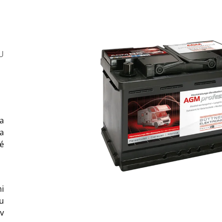
COSMIC
BRUNNER
203 Kč
108 Kč
Původně:
127 K
U
a
a
é
i
u
v