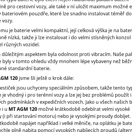
lně pro cestovní vozy, ale také v ní uložit maximum možné 
 v bateriovém pouzdře, které lze snadno instalovat téměř do
 vozy.
omu je baterie velmi kompaktní, její celková výška je na bater
ně nízká, takže ji lze instalovat i do velmi stísněných konzol
l různých vozidel.
 důležitým aspektem byla odolnost proti vibracím. Naše pa
e byly v tomto ohledu vždy mnohem lépe vybaveny než běž
né standardní baterie.
AGM 120
jsme šli ještě o krok dále:
estiček jsou uchyceny speciálním způsobem, takže tento ty
e je vhodný i pro terénní vozy a lze jej bez problémů použít i
ých podmínkách v expedičních vozech. Jako u všech našich b
 i u
MT AGM 120
možné krátkodobě odebírat velmi vysoké
 (i při startování motoru) nebo je vysokými proudy dobíjet.
átkodobě napájet například i velké měniče, na oplátku je bate
ychle plně nabita pomocí vysokých nabíjecích proudů (alter