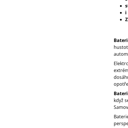
s
i
Z
Bater
hustot
automo
Elektr
extrém
dosáhn
opotře
Bater
když s
Samovy
Bateri
perspe