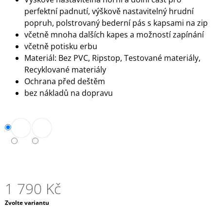
J
perfektní padnutí, výškově nastavitelný hrudní
E
popruh, polstrovaný bederní pás s kapsami na zip
M
včetně mnoha dalších kapes a možností zapínání
E
včetně potisku erbu
Materiál: Bez PVC, Ripstop, Testované materiály,
POPELNÍK
V
Recyklované materiály
RŮZNÝCH
Ochrana před deštěm
BARVÁCH
bez nákladů na dopravu
84
Kč
1 790 Kč
Měrná
Zvolte variantu
cena: