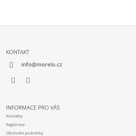
Z
Á
KONTAKT
P
A
info@morelo.cz
T
Í
Facebook
Instagram
INFORMACE PRO VÁS
Kontakty
Registrace
Obchodní podmínky