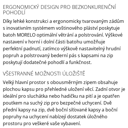
ERGONOMICKÝ DESIGN PRO BEZKONKURENČNÍ
POHODLÍ
Díky lehké konstrukci a ergonomicky tvarovaným zádům
s inovativním systémem voštinového pláství poskytuje
batoh MORELO optimální větrání a polstrování. Výškové
nastavení v horní i dolní části batohu umožňuje
perfektní padnutí, zatímco výškově nastavitelný hrudní
popruh a polstrovaný bederní pás s kapsami na zip
poskytují dodatečné pohodlí a funkčnost.
VŠESTRANNÉ MOŽNOSTI ÚLOŽIŠTĚ
Velký hlavní prostor s obousměrným zipem obsahuje
plochou kapsu pro přehledné uložení věcí. Zadní otvor je
ideální pro sluchátka nebo hadičku na pití a je opatřen
poutkem na suchý zip pro bezpečné uchycení. Dvě
přední kapsy na zip, dvě boční síťované kapsy a boční
popruhy na uchycení nabízejí dostatek úložného
prostoru pro veškeré vaše vybavení.