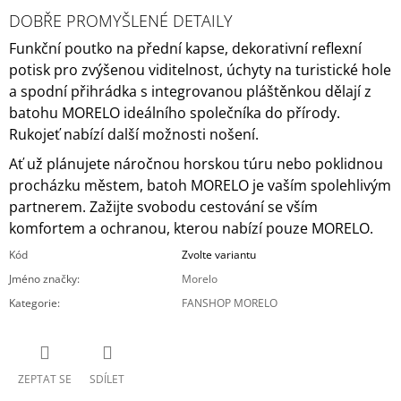
DOBŘE PROMYŠLENÉ DETAILY
Funkční poutko na přední kapse, dekorativní reflexní
potisk pro zvýšenou viditelnost, úchyty na turistické hole
a spodní přihrádka s integrovanou pláštěnkou dělají z
batohu MORELO ideálního společníka do přírody.
Rukojeť nabízí další možnosti nošení.
Ať už plánujete náročnou horskou túru nebo poklidnou
procházku městem, batoh MORELO je vaším spolehlivým
partnerem. Zažijte svobodu cestování se vším
komfortem a ochranou, kterou nabízí pouze MORELO.
Kód
Zvolte variantu
Jméno značky
:
Morelo
Kategorie
:
FANSHOP MORELO
ZEPTAT SE
SDÍLET