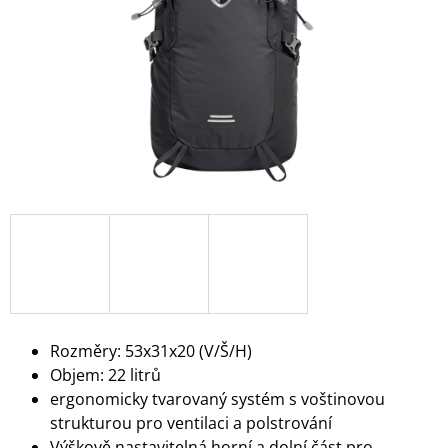
A
J
Í
T
?
HLEDAT
D
O
P
Rozměry: 53x31x20 (V/Š/H)
O
Objem: 22 litrů
R
ergonomicky tvarovaný systém s voštinovou
U
strukturou pro ventilaci a polstrování
Č
U
Výškově nastavitelná horní a dolní část pro