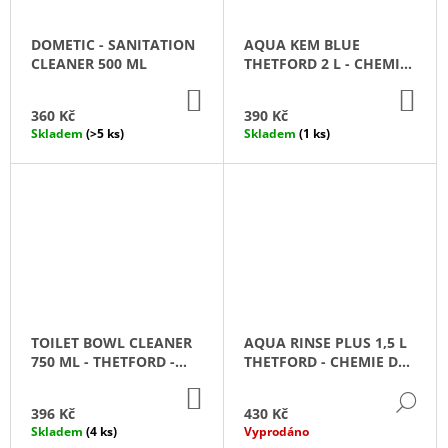
DOMETIC - SANITATION
AQUA KEM BLUE
CLEANER 500 ML
THETFORD 2 L - CHEMIE
PRO WC
DO
DO
KOŠÍKU
KO
360 Kč
390 Kč
Skladem
(>5 ks)
Skladem
(1 ks)
TOILET BOWL CLEANER
AQUA RINSE PLUS 1,5 L
750 ML - THETFORD -
THETFORD - CHEMIE DO
CHEMIE PRO ČIŠTĚNÍ WC
SPLACHOVACÍCH
DO
NADRŽÍ
DE
KOŠÍKU
396 Kč
430 Kč
Skladem
(4 ks)
Vyprodáno