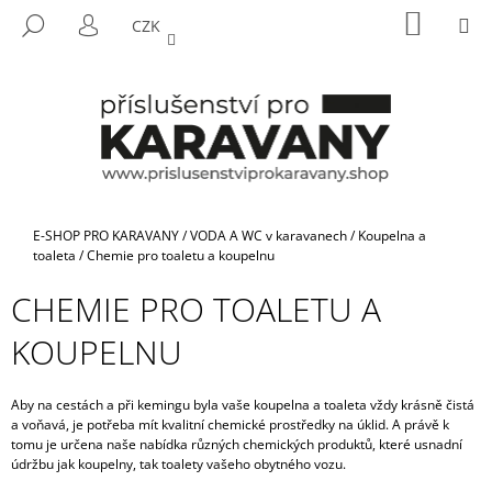
K
Přejít
NÁKUP
M
HLEDAT
CZK
na
KOŠÍK
O
PŘIHLÁŠENÍ
ZPĚT
ZPĚT
obsah
Š
Í
C
K
O
P
O
T
Domů
E-SHOP PRO KARAVANY
/
VODA A WC v karavanech
/
Koupelna a
Ř
toaleta
/
Chemie pro toaletu a koupelnu
E
CHEMIE PRO TOALETU A
B
KOUPELNU
U
J
E
Aby na cestách a při kemingu byla vaše koupelna a toaleta vždy krásně čistá
a voňavá, je potřeba mít kvalitní chemické prostředky na úklid. A právě k
T
tomu je určena naše nabídka různých chemických produktů, které usnadní
E
údržbu jak koupelny, tak toalety vašeho obytného vozu.
N