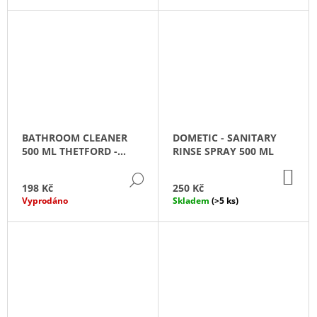
T
J
Ů
E
M
E
POPELNÍK
V
RŮZNÝCH
BARVÁCH
BATHROOM CLEANER
DOMETIC - SANITARY
84
Kč
500 ML THETFORD -
RINSE SPRAY 500 ML
CHEMIE NA ČIŠTĚNÍ
DO
KOUPELNY
DETAIL
KO
198 Kč
250 Kč
Vyprodáno
Skladem
(>5 ks)