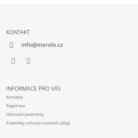
A
C
Í
P
Z
R
Á
V
KONTAKT
P
K
Y
A
info@morelo.cz
V
T
Ý
P
Í
I
S
Facebook
Instagram
U
INFORMACE PRO VÁS
Kontakty
Registrace
Obchodní podmínky
Podmínky ochrany osobních údajů