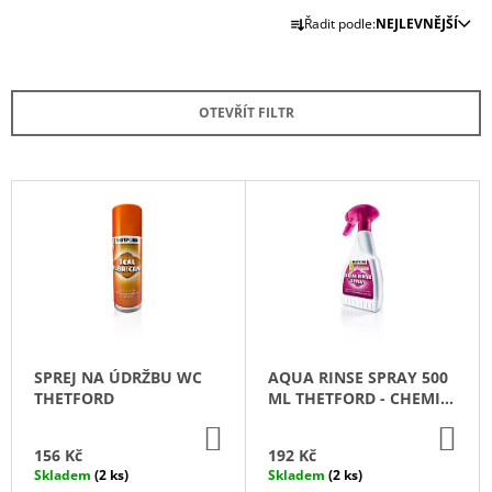
Ř
A
Řadit podle:
NEJLEVNĚJŠÍ
A
J
Z
Í
E
T
OTEVŘÍT FILTR
N
?
Í
P
V
R
Ý
O
P
HLEDAT
D
I
U
S
K
P
D
T
R
O
SPREJ NA ÚDRŽBU WC
AQUA RINSE SPRAY 500
Ů
P
O
THETFORD
ML THETFORD - CHEMIE
O
D
DO SPLACHOVACÍCH
R
DO
DO
NADRŽÍ
U
KOŠÍKU
KO
U
156 Kč
192 Kč
Č
K
Skladem
(2 ks)
Skladem
(2 ks)
U