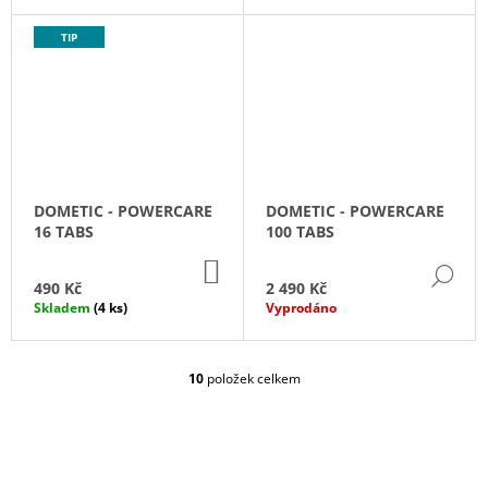
TIP
DOMETIC - POWERCARE
DOMETIC - POWERCARE
16 TABS
100 TABS
DO
DE
KOŠÍKU
490 Kč
2 490 Kč
Skladem
(4 ks)
Vyprodáno
10
položek celkem
O
V
L
Á
D