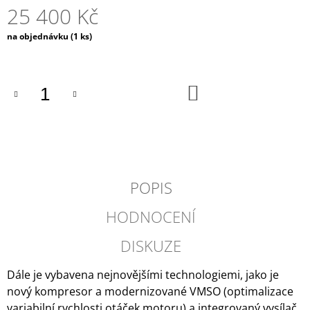
25 400 Kč
J
E
Měrná
M
na objednávku
(1 ks)
cena:
E
DOMETIC
DO
-
KOŠÍKU
POWERCARE
16
TABS
490
Kč
POPIS
HODNOCENÍ
DISKUZE
Dále je vybavena nejnovějšími technologiemi, jako je
nový kompresor a modernizované VMSO (optimalizace
variabilní rychlosti otáček motoru) a integrovaný vysílač