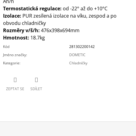
Ah/h
Termostatická regulace:
od -22° až do +10°C
Izolace:
PUR zesílená izolace na víku, zespod a po
obvodu chladničky
Rozměry v/š/h:
476x398x694mm
Hmotnost:
18.7kg
Kód
281302200142
Jméno značky
:
DOMETIC
Kategorie
:
Chladničky
ZEPTAT SE
SDÍLET