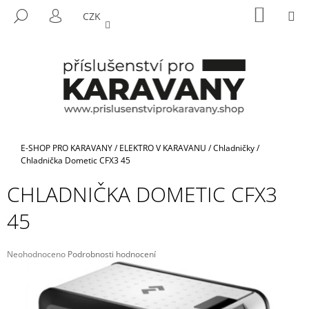
K
Přejít
NÁKUP
M
HLEDAT
CZK
na
KOŠÍK
O
PŘIHLÁŠENÍ
ZPĚT
ZPĚT
obsah
Š
Í
C
K
O
P
O
T
Domů
E-SHOP PRO KARAVANY
/
ELEKTRO V KARAVANU
/
Chladničky
/
Ř
Chladnička Dometic CFX3 45
E
CHLADNIČKA DOMETIC CFX3
B
45
U
J
E
Průměrné
Neohodnoceno
Podrobnosti hodnocení
hodnocení
T
produktu
E
je
N
0,0