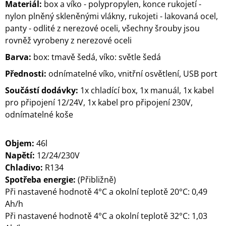
Materiál:
box a víko - polypropylen, konce rukojetí -
nylon plněný skleněnými vlákny, rukojeti - lakovaná ocel,
panty - odlité z nerezové oceli, všechny šrouby jsou
rovněž vyrobeny z nerezové oceli
Barva:
box: tmavě šedá, víko: světle šedá
Přednosti:
odnímatelné víko, vnitřní osvětlení, USB port
Součástí dodávky:
1x chladící box, 1x manuál, 1x kabel
pro připojení 12/24V, 1x kabel pro připojení 230V,
odnímatelné koše
Objem:
46l
Napětí:
12/24/230V
Chladivo:
R134
Spotřeba energie:
(Přibližně)
Při nastavené hodnotě 4°C a okolní teplotě 20°C: 0,49
Ah/h
Při nastavené hodnotě 4°C a okolní teplotě 32°C: 1,03