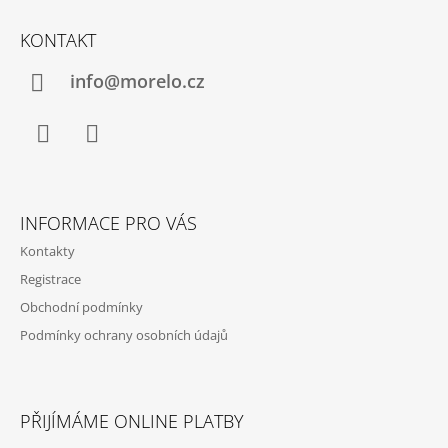
Z
Á
KONTAKT
P
A
info@morelo.cz
T
Í
Facebook
Instagram
INFORMACE PRO VÁS
Kontakty
Registrace
Obchodní podmínky
Podmínky ochrany osobních údajů
PŘIJÍMÁME ONLINE PLATBY