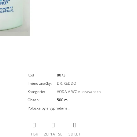
Kód
8073
Jméno značky
:
DR. KEDDO
Kategorie
:
VODA A WC v karavanech
Obsah
:
500 ml
Položka byla vyprodána…
TISK
ZEPTAT SE
SDÍLET