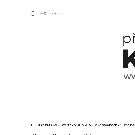
K
Přejít
na
O
ZPĚT
ZPĚT
info@morelo.cz
obsah
DO
DO
Š
OBCHODU
OBCHODU
Í
K
Domů
E-SHOP PRO KARAVANY
/
VODA A WC v karavanech
/
Čistič n
TALÍŘ HLUBOKÝ SPECTRUM