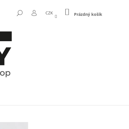
NÁKUPNÍ
HLEDAT
CZK
KOŠÍK
Prázdný košík
PŘIHLÁŠENÍ
Následující
CTRUM - KOŘENKY