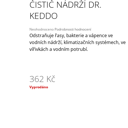
ČISTIČ NÁDRŽÍ DR.
209 Kč
Původně:
245 Kč
KEDDO
Průměrné
Neohodnoceno
Podrobnosti hodnocení
hodnocení
Odstraňuje řasy, bakterie a vápence ve
produktu
vodních nádrží, klimatizačních systémech, ve
je
vířivkách a vodním potrubí.
0,0
z
5
hvězdiček.
362 Kč
Měrná
Vyprodáno
cena: