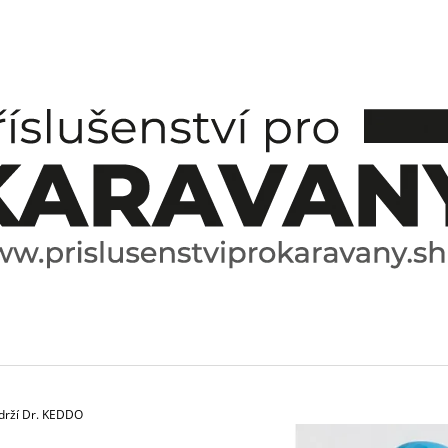
CO POTŘEBUJETE NAJÍT?
HLEDAT
DOPORUČUJEME
ádrží Dr. KEDDO
ESPRESO HRNÍČEK A PODŠÁLEK
SPICE BOX SPE