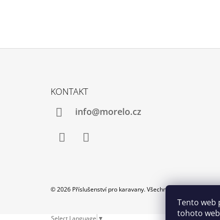
Z
Á
KONTAKT
P
A
info@morelo.cz
T
Í
Facebook
Instagram
© 2026 Příslušenství pro karavany. Všechna práva vyhrazena.
Tento web 
tohoto webu
Select Language
▼