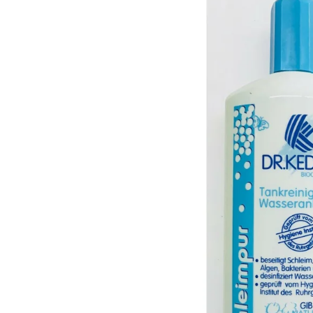
COSMIC
BRUNNER
203 Kč
108 Kč
Původně:
127 K