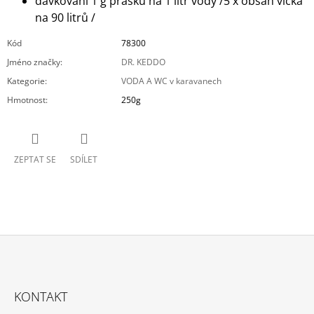
dávkování 1 g prášku na 1 litr vody /5 x obsah víčka
na 90 litrů /
Kód
78300
Jméno značky
:
DR. KEDDO
Kategorie
:
VODA A WC v karavanech
Hmotnost
:
250g
ZEPTAT SE
SDÍLET
Z
Á
KONTAKT
P