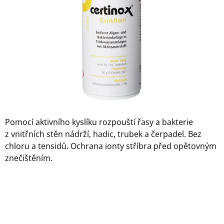
hvězdiček.
A
J
Í
T
?
HLEDAT
Pomocí aktivního kyslíku rozpouští řasy a bakterie
z vnitřních stěn nádrží, hadic, trubek a čerpadel. Bez
chloru a tensidů. Ochrana ionty stříbra před opětovným
D
znečištěním.
O
P
O
R
U
Č
U