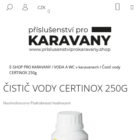
K
Přejít
NÁKUP
M
HLEDAT
CZK
na
KOŠÍK
O
PŘIHLÁŠENÍ
ZPĚT
ZPĚT
obsah
Š
Í
C
K
O
P
O
T
Domů
E-SHOP PRO KARAVANY
/
VODA A WC v karavanech
/
Čistič vody
Ř
CERTINOX 250g
E
ČISTIČ VODY CERTINOX 250G
B
U
Průměrné
Neohodnoceno
Podrobnosti hodnocení
J
hodnocení
E
produktu
je
T
0,0
E
z
5
N