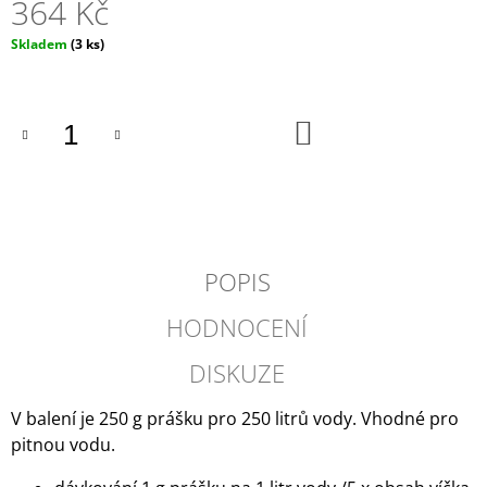
364 Kč
J
E
Měrná
Skladem
(3 ks)
M
cena:
E
DO
DOMETIC
KOŠÍKU
-
POWERCARE
16
TABS
490
Kč
POPIS
HODNOCENÍ
DISKUZE
V balení je 250 g prášku pro 250 litrů vody. Vhodné pro
pitnou vodu.