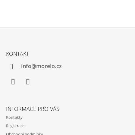
Z
Á
KONTAKT
P
A
info@morelo.cz
T
Í
Facebook
Instagram
INFORMACE PRO VÁS
Kontakty
Registrace
Obchodní podmínky