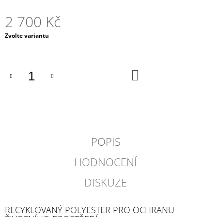
2 700 Kč
Měrná
Zvolte variantu
cena:
DO
KOŠÍKU
POPIS
HODNOCENÍ
DISKUZE
RECYKLOVANÝ POLYESTER PRO OCHRANU