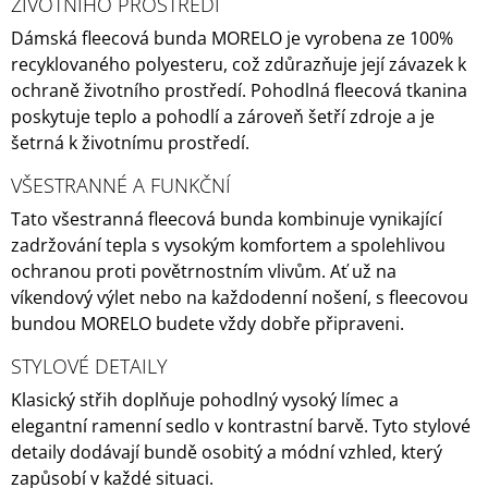
ŽIVOTNÍHO PROSTŘEDÍ
Dámská fleecová bunda MORELO je vyrobena ze 100%
recyklovaného polyesteru, což zdůrazňuje její závazek k
ochraně životního prostředí.
Pohodlná fleecová tkanina
poskytuje teplo a pohodlí a zároveň šetří zdroje a je
šetrná k životnímu prostředí.
VŠESTRANNÉ A FUNKČNÍ
Tato všestranná fleecová bunda kombinuje vynikající
zadržování tepla s vysokým komfortem a spolehlivou
ochranou proti povětrnostním vlivům.
Ať už na
víkendový výlet nebo na každodenní nošení, s fleecovou
bundou MORELO budete vždy dobře připraveni.
STYLOVÉ DETAILY
Klasický střih doplňuje pohodlný vysoký límec a
elegantní ramenní sedlo v kontrastní barvě.
Tyto stylové
detaily dodávají bundě osobitý a módní vzhled, který
zapůsobí v každé situaci.