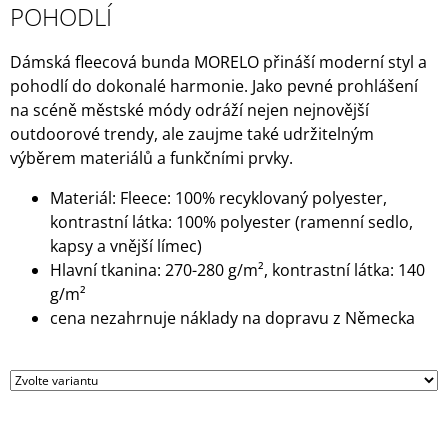
POHODLÍ
J
E
M
Dámská fleecová bunda MORELO přináší moderní styl a
E
pohodlí do dokonalé harmonie.
Jako pevné prohlášení
na scéně městské módy odráží nejen nejnovější
TALÍŘ
outdoorové trendy, ale zaujme také udržitelným
HLUBOKÝ
SPECTRUM
výběrem materiálů a funkčními prvky.
209
Kč
Materiál: Fleece: 100% recyklovaný polyester,
Původně:
kontrastní látka: 100% polyester (ramenní sedlo,
245
kapsy a vnější límec)
Kč
Hlavní tkanina: 270-280 g/m², kontrastní látka: 140
g/m²
cena nezahrnuje náklady na dopravu z Německa