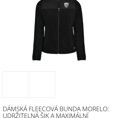
z
A
5
J
hvězdiček.
Í
T
?
HLEDAT
D
O
P
O
R
DÁMSKÁ FLEECOVÁ BUNDA MORELO:
U
Č
UDRŽITELNÁ ŠIK A MAXIMÁLNÍ
U