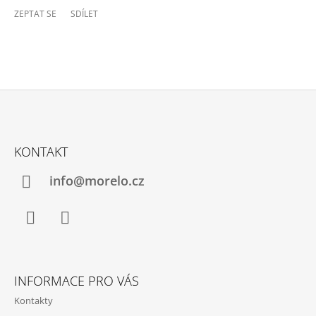
ZEPTAT SE
SDÍLET
Z
Á
KONTAKT
P
A
info@morelo.cz
T
Í
Facebook
Instagram
INFORMACE PRO VÁS
Kontakty