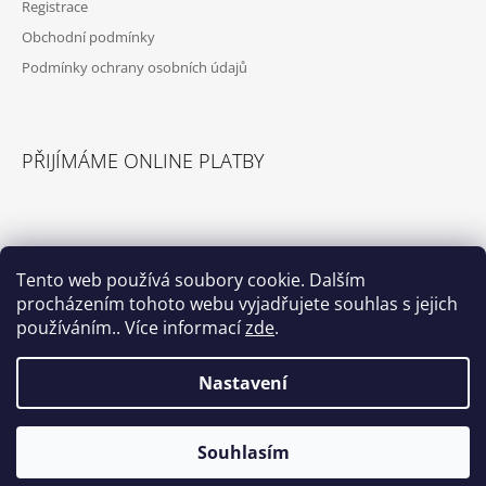
Registrace
Obchodní podmínky
Podmínky ochrany osobních údajů
PŘIJÍMÁME ONLINE PLATBY
Tento web používá soubory cookie. Dalším
procházením tohoto webu vyjadřujete souhlas s jejich
© 2026 Příslušenství pro karavany. Všechna
Vytvořil Shoptet
práva vyhrazena.
používáním.. Více informací
zde
.
Nastavení
Select Language
▼
Souhlasím