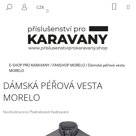
K
Přejít
NÁKUP
M
HLEDAT
CZK
na
KOŠÍK
O
PŘIHLÁŠENÍ
ZPĚT
ZPĚT
obsah
Š
Í
C
K
O
P
O
T
Domů
E-SHOP PRO KARAVANY
/
FANSHOP MORELO
/
Dámská péřová vesta
Ř
MORELO
E
DÁMSKÁ PÉŘOVÁ VESTA
B
MORELO
U
J
E
Průměrné
Neohodnoceno
Podrobnosti hodnocení
hodnocení
T
produktu
E
je
N
0,0