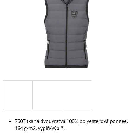
z
A
5
J
hvězdiček.
Í
T
?
HLEDAT
D
O
P
O
R
U
750T tkaná dvouvrstvá 100% polyesterová pongee,
Č
164 g/m2, výplň/výplň,
U