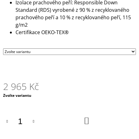
Izolace prachového peří: Responsible Down
J
Standard (RDS) vyrobené z 90 % z recyklovaného
E
M
prachového peří a 10 % z recyklovaného peří, 115
E
g/m2
Certifikace OEKO-TEX®
TALÍŘ
HLUBOKÝ
SPECTRUM
209
Kč
Původně:
245
Kč
2 965 Kč
Měrná
Zvolte variantu
cena:
DO
KOŠÍKU