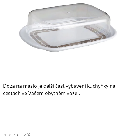
z
A
5
J
hvězdiček.
Í
T
?
HLEDAT
Dóza na máslo je další část vybavení kuchyňky na
cestách ve Vašem obytném voze..
D
O
P
O
R
U
Č
U