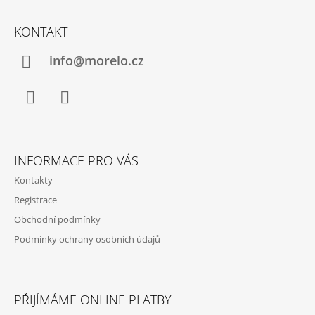
Z
Á
KONTAKT
P
A
info@morelo.cz
T
Í
Facebook
Instagram
INFORMACE PRO VÁS
Kontakty
Registrace
Obchodní podmínky
Podmínky ochrany osobních údajů
PŘIJÍMÁME ONLINE PLATBY