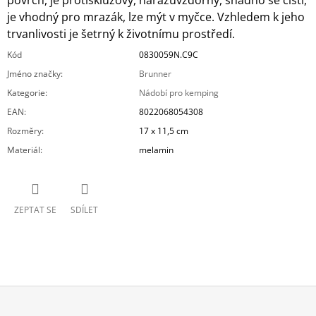
povrch, je protiskluzový, nárazuvzdorný, snadno se čistí,
je vhodný pro mrazák, lze mýt v myčce. Vzhledem k jeho
trvanlivosti je šetrný k životnímu prostředí.
Kód
0830059N.C9C
Jméno značky
:
Brunner
Kategorie
:
Nádobí pro kemping
EAN
:
8022068054308
Rozměry
:
17 x 11,5 cm
Materiál
:
melamin
ZEPTAT SE
SDÍLET