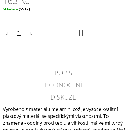
163 Kč
J
Měrná
Skladem
(>5 ks)
E
cena:
M
E
DO
ALDE
KOŠÍKU
NEMRZNOUCÍ
SMĚS
G12
EVO
-
1
L
POPIS
539
Kč
HODNOCENÍ
DISKUZE
Vyrobeno z materiálu melamin, což je vysoce kvalitní
plastový materiál se specifickými vlastnostmi. To
znamená - odolný proti teplu a vlhkosti, má velmi tvrdý