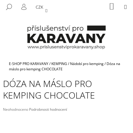
K
Přejít
NÁKUP
M
HLEDAT
CZK
na
KOŠÍK
O
PŘIHLÁŠENÍ
ZPĚT
ZPĚT
obsah
Š
Í
C
K
O
P
O
T
Domů
E-SHOP PRO KARAVANY
/
KEMPING
/
Nádobí pro kemping
/
Dóza na
Ř
máslo pro kemping CHOCOLATE
E
DÓZA NA MÁSLO PRO
B
KEMPING CHOCOLATE
U
J
E
Průměrné
Neohodnoceno
Podrobnosti hodnocení
hodnocení
T
produktu
E
je
N
0,0