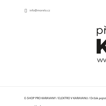
K
Přejít
na
O
ZPĚT
ZPĚT
info@morelo.cz
obsah
DO
DO
Š
OBCHODU
OBCHODU
Í
K
Domů
E-SHOP PRO KARAVANY
/
ELEKTRO V KARAVANU
/
Držák pojis
TALÍŘ HLUBOKÝ SPECTRUM