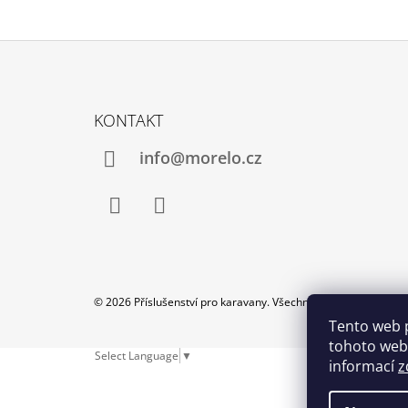
Z
Á
KONTAKT
P
A
info@morelo.cz
T
Í
Facebook
Instagram
© 2026 Příslušenství pro karavany. Všechna práva vyhrazena.
Tento web 
tohoto webu
Select Language
▼
informací
z