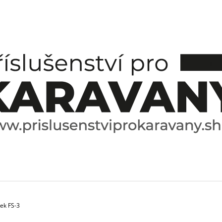
CO POTŘEBUJETE NAJÍT?
HLEDAT
DOPORUČUJEME
tek FS-3
ESPRESO HRNÍČEK A PODŠÁLEK
SPICE BOX SPE