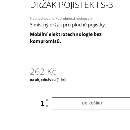
DRŽÁK POJISTEK FS-3
209 Kč
Původně:
245 Kč
Průměrné
Neohodnoceno
Podrobnosti hodnocení
hodnocení
3 místný držák pro ploché pojistky.
produktu
Mobilní elektrotechnologie bez
je
0,0
kompromisů.
z
5
hvězdiček.
262 Kč
Měrná
na objednávku
(1 ks)
cena:
DO KOŠÍKU