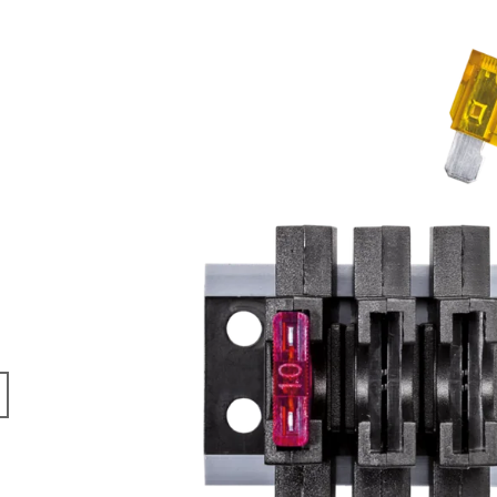
COSMIC
BRUNNER
203 Kč
108 Kč
Původně:
127 K