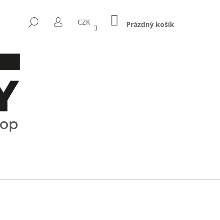
NÁKUPNÍ
HLEDAT
CZK
KOŠÍK
Prázdný košík
PŘIHLÁŠENÍ
Následující
CTRUM - KOŘENKY