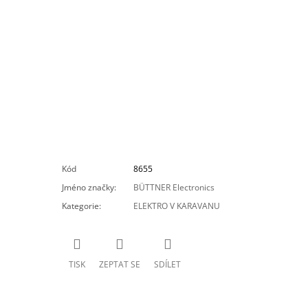
Kód
8655
Jméno značky
:
BÜTTNER Electronics
Kategorie
:
ELEKTRO V KARAVANU
TISK
ZEPTAT SE
SDÍLET