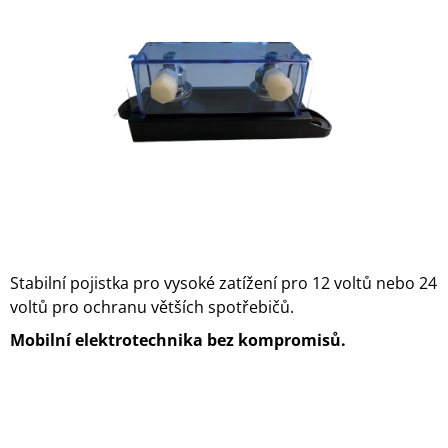
z
A
5
J
hvězdiček.
Í
T
?
HLEDAT
Stabilní pojistka pro vysoké zatížení pro 12 voltů nebo 24
voltů pro ochranu větších spotřebičů.
D
O
Mobilní elektrotechnika bez kompromisů.
P
O
R
U
Č
U