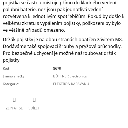
pojistka se často umísťuje přímo do kladného vedení
palubní baterie, než jsou pak jednotlivá vedení
rozvětvena k jednotlivým spotřebičům. Pokud by došlo k
velkému zkratu s vypálením pojistky, poškození by bylo
ve většině případů omezeno.
Držák pojistky je na obou stranách opatřen závitem M8.
Dodáváme také spojovací šrouby a pryžové průchodky.
Pro bezpečné uchycení je možné našroubovat držák
pojistky.
Kód
8679
Jméno značky
:
BÜTTNER Electronics
Kategorie
:
ELEKTRO V KARAVANU
ZEPTAT SE
SDÍLET