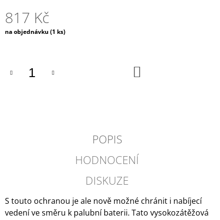
J
817 Kč
E
M
Měrná
na objednávku
(1 ks)
E
cena:
SADA
CHLADÍCÍCH
DO
KOSTEK
KOŠÍKU
COLOR
114
Kč
Původně:
143
Kč
POPIS
HODNOCENÍ
DISKUZE
S touto ochranou je ale nově možné chránit i nabíjecí
vedení ve směru k palubní baterii. Tato vysokozátěžová