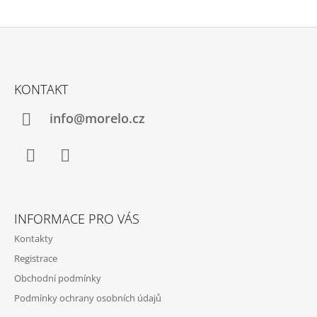
Z
Á
KONTAKT
P
A
info@morelo.cz
T
Í
Facebook
Instagram
INFORMACE PRO VÁS
Kontakty
Registrace
Obchodní podmínky
Podmínky ochrany osobních údajů