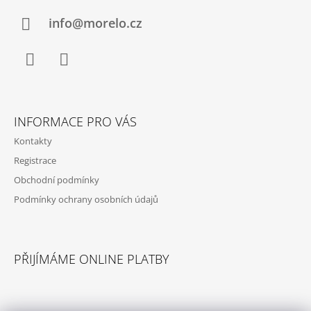
P
A
info@morelo.cz
T
Í
Facebook
Instagram
INFORMACE PRO VÁS
Kontakty
Registrace
Obchodní podmínky
Podmínky ochrany osobních údajů
PŘIJÍMÁME ONLINE PLATBY