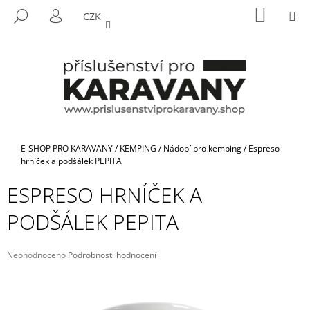
K
Přejít
NÁKUP
M
HLEDAT
CZK
na
KOŠÍK
O
PŘIHLÁŠENÍ
ZPĚT
ZPĚT
obsah
Š
Í
C
K
O
P
O
T
Domů
E-SHOP PRO KARAVANY
/
KEMPING
/
Nádobí pro kemping
/
Espreso
Ř
hrníček a podšálek PEPITA
E
ESPRESO HRNÍČEK A
B
PODŠÁLEK PEPITA
U
J
E
Průměrné
Neohodnoceno
Podrobnosti hodnocení
hodnocení
T
produktu
E
je
N
0,0