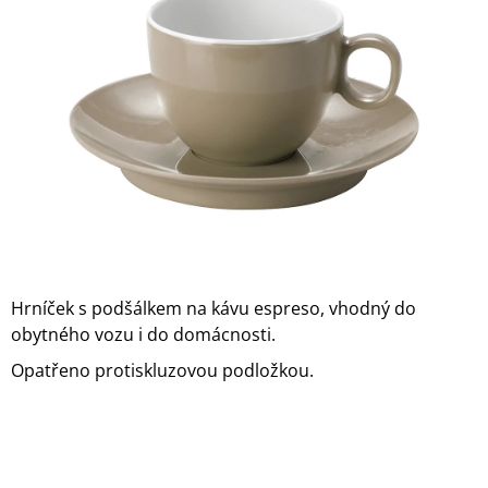
z
A
5
J
hvězdiček.
Í
T
?
HLEDAT
Hrníček s podšálkem na kávu espreso, vhodný do
obytného vozu i do domácnosti.
D
O
Opatřeno protiskluzovou podložkou.
P
O
R
U
Č
U