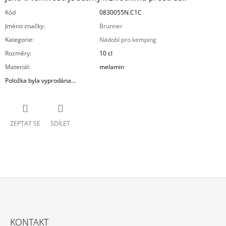
Kód
0830055N.C1C
Jméno značky
:
Brunner
Kategorie
:
Nádobí pro kemping
Rozměry
:
10 cl
Materiál
:
melamin
Položka byla vyprodána…
ZEPTAT SE
SDÍLET
Z
Á
KONTAKT