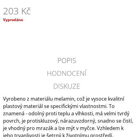
J
203 Kč
E
M
Měrná
Vyprodáno
E
cena:
SADA
CHLADÍCÍCH
KOSTEK
COLOR
POPIS
114
Kč
Původně:
HODNOCENÍ
143
Kč
DISKUZE
Vyrobeno z materiálu melamin, což je vysoce kvalitní
plastový materiál se specifickými vlastnostmi. To
znamená - odolný proti teplu a vlhkosti, má velmi tvrdý
povrch, je protiskluzový, nárazuvzdorný, snadno se čistí,
je vhodný pro mrazák a lze mýt v myčce. Vzhledem k
jeho trvanlivosti je šetrný k životnímu prostředí.