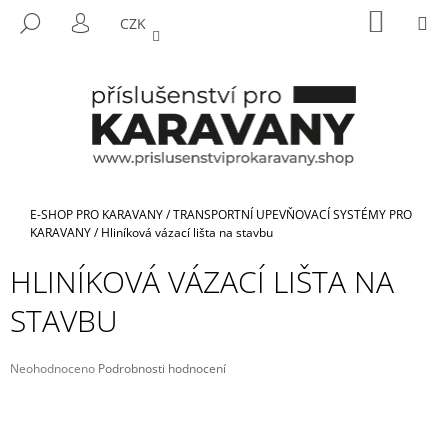
K
Přejít
NÁKUP
M
HLEDAT
CZK
na
KOŠÍK
O
PŘIHLÁŠENÍ
ZPĚT
ZPĚT
obsah
Š
Í
C
K
O
P
O
T
Domů
E-SHOP PRO KARAVANY
/
TRANSPORTNÍ UPEVŇOVACÍ SYSTÉMY PRO
Ř
KARAVANY
/
Hliníková vázací lišta na stavbu
E
HLINÍKOVÁ VÁZACÍ LIŠTA NA
B
STAVBU
U
J
E
Průměrné
Neohodnoceno
Podrobnosti hodnocení
hodnocení
T
produktu
E
je
N
0,0