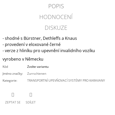
POPIS
HODNOCENÍ
DISKUZE
- shodné s Bürstner, Dethleffs a Knaus
- provedení v eloxované černé
- verze z hliníku pro upevnění invalidního vozíku
vyrobeno v Německu
Kód
Zvolte variantu
Jméno značky
:
Zurrschienen
Kategorie
:
TRANSPORTNÍ UPEVŇOVACÍ SYSTÉMY PRO KARAVANY
ZEPTAT SE
SDÍLET