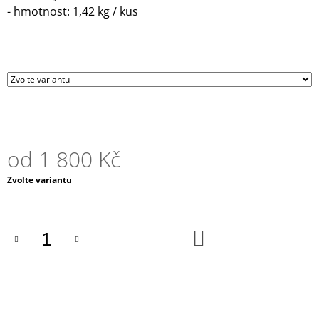
- hmotnost: 1,42 kg / kus
J
E
M
E
ESPRESO
HRNÍČEK
A
PODŠÁLEK
COSMIC
203
od
1 800 Kč
Kč
Měrná
Zvolte variantu
cena:
DO
KOŠÍKU