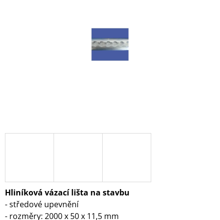
z
A
5
J
hvězdiček.
Í
T
?
HLEDAT
D
O
P
O
R
Hliníková vázací lišta na stavbu
U
- středové upevnění
Č
- rozměry: 2000 x 50 x 11,5 mm
U