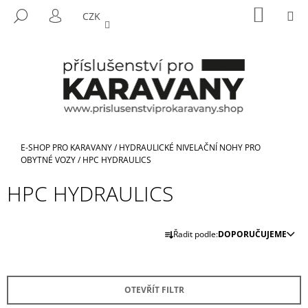
K
Přejít
NÁKUP
M
HLEDAT
CZK
na
KOŠÍK
O
PŘIHLÁŠENÍ
ZPĚT
ZPĚT
obsah
Š
Í
C
K
O
P
O
T
Domů
E-SHOP PRO KARAVANY
/
HYDRAULICKÉ NIVELAČNÍ NOHY PRO
Ř
OBYTNÉ VOZY
/
HPC HYDRAULICS
E
HPC HYDRAULICS
B
U
Ř
J
Řadit podle:
DOPORUČUJEME
A
E
Z
T
E
E
OTEVŘÍT FILTR
N
N