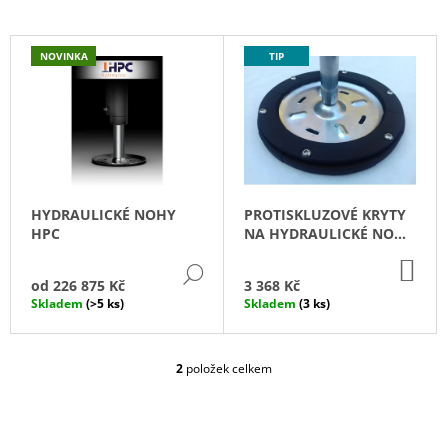
Í
A
P
V
J
NOVINKA
TIP
R
Ý
Í
O
P
T
D
I
?
U
S
K
P
T
R
HYDRAULICKÉ NOHY
PROTISKLUZOVÉ KRYTY
Ů
O
HLEDAT
HPC
NA HYDRAULICKÉ NOHY
D
HPC
DO
DETAIL
U
KO
od
226 875 Kč
3 368 Kč
K
Skladem
(>5 ks)
Skladem
(3 ks)
D
T
O
P
Ů
O
2
položek celkem
O
R
V
U
L
Č
Á
U