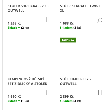
STOLEK/ŽIDLIČKA 3 V 1 -
STŮL SKLÁDACÍ - TWIST
OUTWELL
XL
DO
DE
KOŠÍKU
1 268 Kč
1 683 Kč
Skladem
(2 ks)
Skladem
(3 ks)
NOVINKA
KEMPINGOVÝ DĚTSKÝ
STŮL KIMBERLEY -
SET ŽIDLIČKY A STOLEK
OUTWELL
DO
DO
KOŠÍKU
KO
1 690 Kč
2 399 Kč
Skladem
(1 ks)
Skladem
(3 ks)