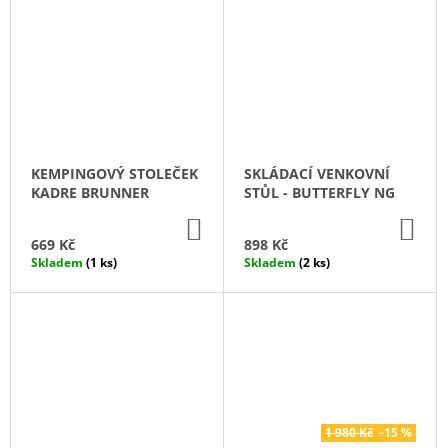
Ů
J
E
M
E
ESPRESO
HRNÍČEK
A
PODŠÁLEK
KEMPINGOVÝ STOLEČEK
SKLÁDACÍ VENKOVNÍ
BLUE
KADRE BRUNNER
STŮL - BUTTERFLY NG
OCEAN
DO
DO
203
KOŠÍKU
KO
669 Kč
898 Kč
Kč
Skladem
(1 ks)
Skladem
(2 ks)
1 980 Kč
–15 %