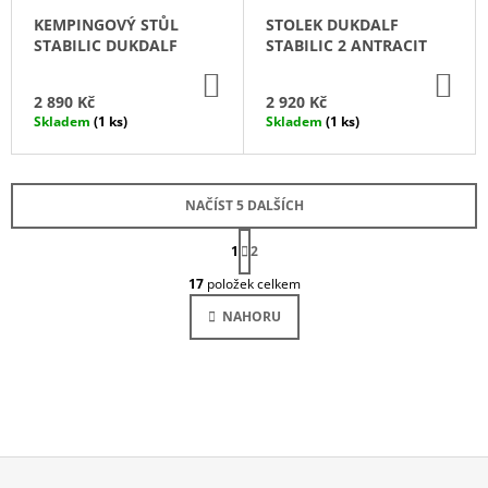
KEMPINGOVÝ STŮL
STOLEK DUKDALF
STABILIC DUKDALF
STABILIC 2 ANTRACIT
DO
DO
KOŠÍKU
KO
2 890 Kč
2 920 Kč
Skladem
(1 ks)
Skladem
(1 ks)
NAČÍST 5 DALŠÍCH
S
1
T
2
O
R
17
položek celkem
Á
V
N
L
NAHORU
K
Á
O
D
V
Á
A
N
C
Í
Í
P
R
V