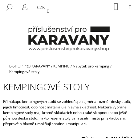
K
Přejít
NÁKUP
M
HLEDAT
CZK
na
KOŠÍK
O
PŘIHLÁŠENÍ
ZPĚT
ZPĚT
obsah
Š
Í
C
K
O
P
O
T
Domů
E-SHOP PRO KARAVANY
/
KEMPING
/
Nábytek pro kemping
/
Ř
Kempingové stoly
E
KEMPINGOVÉ STOLY
B
U
Při nákupu kempingových stolů se zohledňuje zejména rozměr desky stolů,
J
jejich hmotnost, odolnost materiálu a hlavně skladnost. Některé vybrané
E
kempingové stoly mají kromě skládacích nohou také sklopnou nebo ještě
půlenou desku stolu. Takto řešené stoly vám ušetří místo při skladování,
T
přepravě a hlavně umožňují snadnou manipulaci.
E
Ř
N