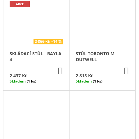
AKCE
2 866 Kč
–14 %
SKLÁDACÍ STŮL - BAYLA
STŮL TORONTO M -
4
OUTWELL
DO
DO
KOŠÍKU
KO
2 437 Kč
2 815 Kč
Skladem
(1 ks)
Skladem
(1 ks)