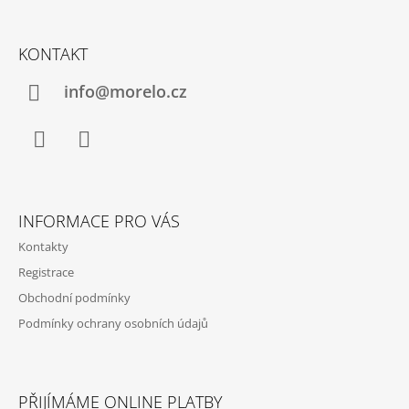
K
Z
Y
Á
V
KONTAKT
Ý
P
P
A
info@morelo.cz
I
S
T
U
Í
Facebook
Instagram
INFORMACE PRO VÁS
Kontakty
Registrace
Obchodní podmínky
Podmínky ochrany osobních údajů
PŘIJÍMÁME ONLINE PLATBY