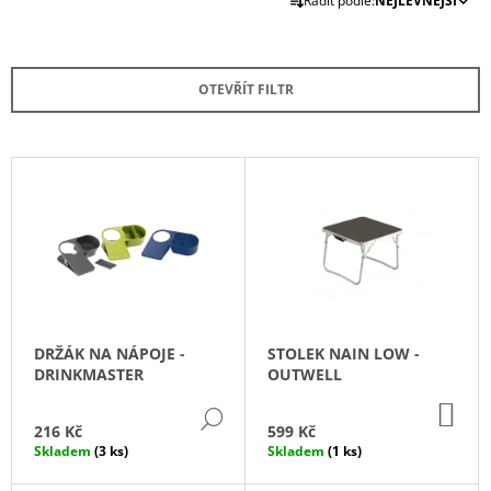
Řadit podle:
NEJLEVNĚJŠÍ
A
A
Z
J
E
Í
OTEVŘÍT FILTR
N
T
Í
?
P
V
R
Ý
O
P
D
I
HLEDAT
U
S
K
P
T
R
D
DRŽÁK NA NÁPOJE -
STOLEK NAIN LOW -
Ů
O
O
DRINKMASTER
OUTWELL
P
D
O
DO
DETAIL
U
KO
R
216 Kč
599 Kč
U
K
Skladem
(3 ks)
Skladem
(1 ks)
Č
T
U