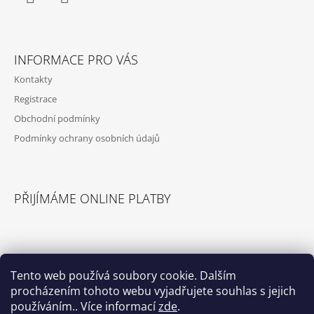
Facebook
Instagram
INFORMACE PRO VÁS
Kontakty
Registrace
Obchodní podmínky
Podmínky ochrany osobních údajů
PŘIJÍMÁME ONLINE PLATBY
Tento web používá soubory cookie. Dalším
procházením tohoto webu vyjadřujete souhlas s jejich
© 2026 Příslušenství pro karavany. Všechna
Vytvořil Shoptet
práva vyhrazena.
používáním.. Více informací
zde
.