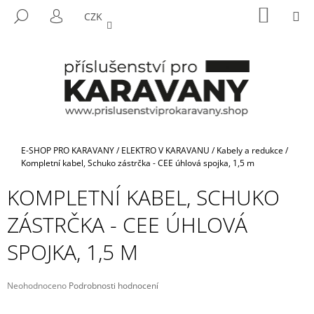
K
Přejít
NÁKUP
M
HLEDAT
CZK
na
KOŠÍK
O
PŘIHLÁŠENÍ
ZPĚT
ZPĚT
obsah
Š
Í
C
K
O
P
O
T
Domů
E-SHOP PRO KARAVANY
/
ELEKTRO V KARAVANU
/
Kabely a redukce
/
Ř
Kompletní kabel, Schuko zástrčka - CEE úhlová spojka, 1,5 m
E
KOMPLETNÍ KABEL, SCHUKO
B
ZÁSTRČKA - CEE ÚHLOVÁ
U
J
SPOJKA, 1,5 M
E
T
Průměrné
Neohodnoceno
Podrobnosti hodnocení
E
hodnocení
N
produktu