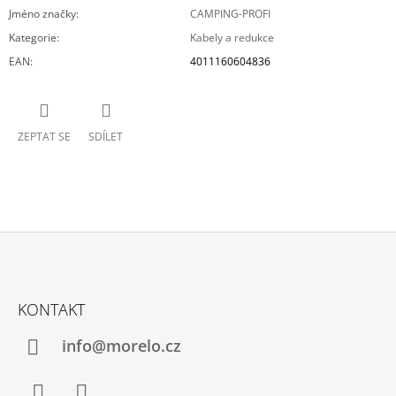
Jméno značky
:
CAMPING-PROFI
Kategorie
:
Kabely a redukce
EAN
:
4011160604836
ZEPTAT SE
SDÍLET
Z
Á
KONTAKT
P
A
info@morelo.cz
T
Í