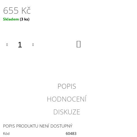
J
655 Kč
E
M
Měrná
Skladem
(3 ks)
E
cena:
ALDE
NEMRZNOUCÍ
DO
KOŠÍKU
SMĚS
G12
EVO
-
1
L
539
POPIS
Kč
HODNOCENÍ
DISKUZE
POPIS PRODUKTU NENÍ DOSTUPNÝ
Kód
60483