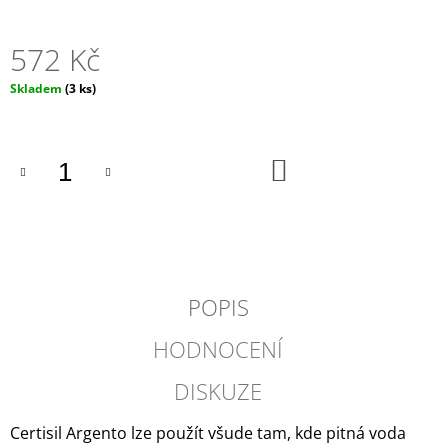
J
E
572 Kč
M
E
Měrná
Skladem
(3 ks)
cena:
DOMETIC
-
POWERCARE
DO
16
KOŠÍKU
TABS
490
Kč
POPIS
HODNOCENÍ
DISKUZE
Certisil Argento lze použít všude tam, kde pitná voda