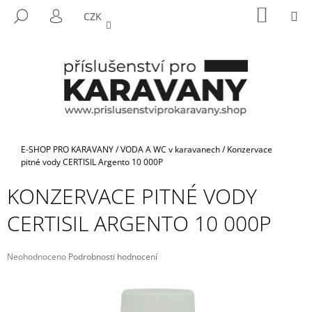
K
Přejít
NÁKUP
M
HLEDAT
CZK
na
KOŠÍK
O
PŘIHLÁŠENÍ
ZPĚT
ZPĚT
obsah
Š
Í
C
K
O
P
O
T
Domů
E-SHOP PRO KARAVANY
/
VODA A WC v karavanech
/
Konzervace
Ř
pitné vody CERTISIL Argento 10 000P
E
KONZERVACE PITNÉ VODY
B
CERTISIL ARGENTO 10 000P
U
J
E
Průměrné
Neohodnoceno
Podrobnosti hodnocení
hodnocení
T
produktu
E
je
N
0,0