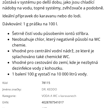
zůstává v systému po delší dobu, jako jsou chladící
nádoby na vodu, topné systémy, zvlhčovače a podobně.
Ideální přípravek do karavanu nebo do lodi.
Dávkování: 1 g prášku na 100 l.
Šetrně čistí vodu působením iontů stříbra.
Neobsahuje chlor, který negativně působí na WC
chemie.
Vhodné pro centrální vodní nádrž, ze které je
splachováno také chemické WC.
Vhodné pro cestování do zemí, kde je nezbytná
dezinfekce vody z kohoutku.
1 balení 100 g vystačí na 10 000 litrů vody.
Kód
78115
Jméno značky
:
DR. KEDDO
Kategorie
:
VODA A WC v karavanech
EAN
:
4028787541017