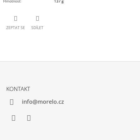
Hmotnost
:
137 g
ZEPTAT SE
SDÍLET
Z
Á
KONTAKT
P
A
info@morelo.cz
T
Í
Facebook
Instagram