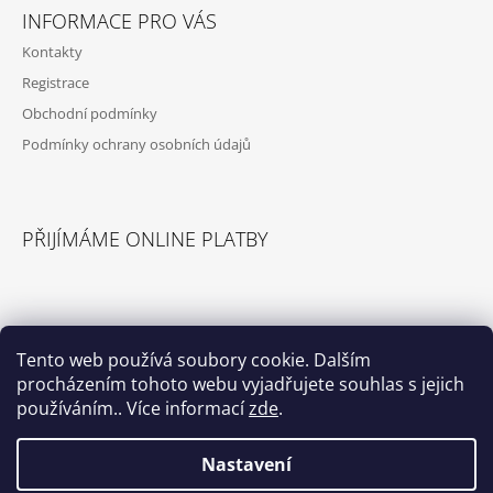
INFORMACE PRO VÁS
Kontakty
Registrace
Obchodní podmínky
Podmínky ochrany osobních údajů
PŘIJÍMÁME ONLINE PLATBY
Tento web používá soubory cookie. Dalším
procházením tohoto webu vyjadřujete souhlas s jejich
© 2026 Příslušenství pro karavany. Všechna
Vytvořil Shoptet
práva vyhrazena.
používáním.. Více informací
zde
.
Nastavení
Select Language
▼