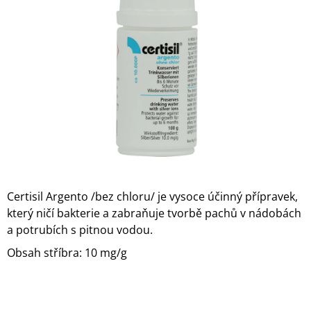
z
A
5
J
hvězdiček.
Í
T
?
HLEDAT
Certisil Argento /bez chloru/ je vysoce účinný přípravek,
který ničí bakterie a zabraňuje tvorbě pachů v nádobách
D
a potrubích s pitnou vodou.
O
P
Obsah stříbra: 10 mg/g
O
R
U
Č
U