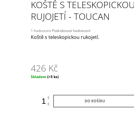
KOŠTĚ S TELESKOPICKO
209 Kč
Původně:
245 Kč
RUJOJETÍ - TOUCAN
Průměrné
1 hodnocení
Podrobnosti hodnocení
hodnocení
Koště s teleskopickou rukojetí.
produktu
je
5,0
z
5
426 Kč
hvězdiček.
Měrná
Skladem
(>5 ks)
cena:
DO KOŠÍKU