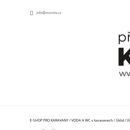
K
Přejít
na
O
ZPĚT
ZPĚT
info@morelo.cz
obsah
DO
DO
Š
OBCHODU
OBCHODU
Í
K
Domů
E-SHOP PRO KARAVANY
/
VODA A WC v karavanech
/
Úklid
/
Úk
TALÍŘ HLUBOKÝ SPECTRUM