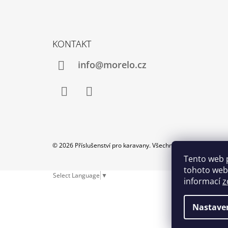
Z
Á
KONTAKT
P
A
info@morelo.cz
T
Í
Facebook
Instagram
© 2026 Příslušenství pro karavany. Všechna práva vyhrazena.
Tento web 
tohoto webu
Select Language
▼
informací
z
Nastave