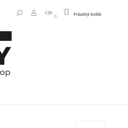
NÁKUPNÍ
HLEDAT
CZK
KOŠÍK
Prázdný košík
PŘIHLÁŠENÍ
Následující
CTRUM - KOŘENKY