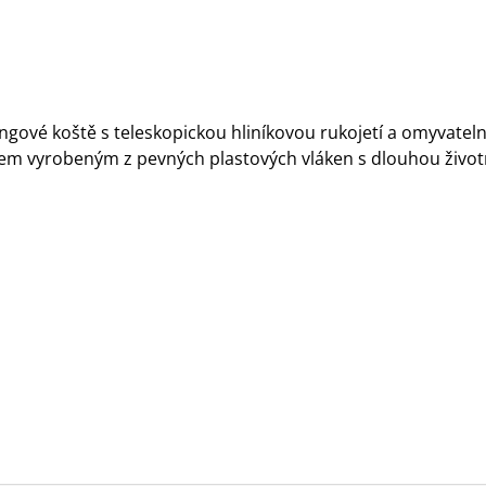
gové koště s teleskopickou hliníkovou rukojetí a omyvatel
em vyrobeným z pevných plastových vláken s dlouhou životn