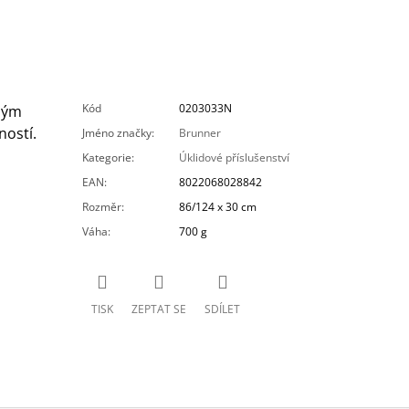
Kód
0203033N
ným
ostí.
Jméno značky
:
Brunner
Kategorie
:
Úklidové příslušenství
EAN
:
8022068028842
Rozměr
:
86/124 x 30 cm
Váha
:
700 g
TISK
ZEPTAT SE
SDÍLET