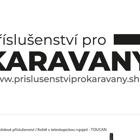
CO POTŘEBUJETE NAJÍT?
HLEDAT
DOPORUČUJEME
lidové příslušenství
/
Koště s teleskopickou rujojetí - TOUCAN
ESPRESO HRNÍČEK A PODŠÁLEK
SPICE BOX SPE