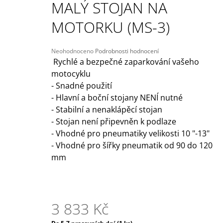
MALÝ STOJAN NA
209 Kč
Původně:
245 Kč
MOTORKU (MS-3)
Průměrné
Neohodnoceno
Podrobnosti hodnocení
hodnocení
Rychlé a bezpečné zaparkování vašeho
produktu
motocyklu
je
- Snadné použití
0,0
z
- Hlavní a boční stojany NENÍ nutné
5
- Stabilní a nenaklápěcí stojan
hvězdiček.
- Stojan není připevněn k podlaze
- Vhodné pro pneumatiky velikosti 10 "-13"
- Vhodné pro šířky pneumatik od 90 do 120
mm
3 833 Kč
Měrná