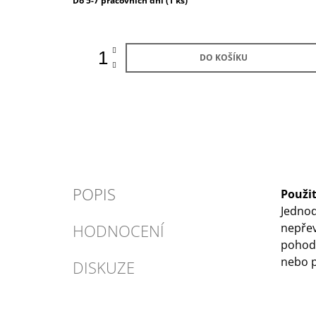
Do 5-7 pracovních dní
(1 ks)
cena:
DO KOŠÍKU
POPIS
Použit
Jednod
HODNOCENÍ
nepřev
pohodě
nebo p
DISKUZE