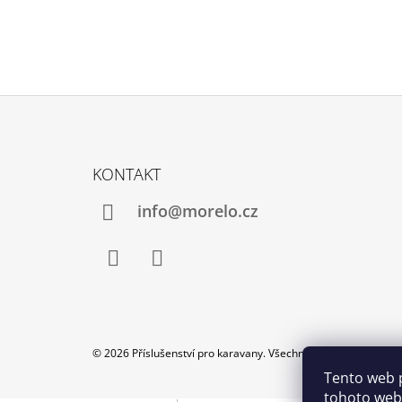
Z
Á
KONTAKT
P
A
info@morelo.cz
T
Í
Facebook
Instagram
© 2026 Příslušenství pro karavany. Všechna práva vyhrazena.
Tento web 
tohoto webu