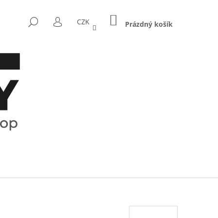
NÁKUPNÍ
HLEDAT
CZK
KOŠÍK
Prázdný košík
PŘIHLÁŠENÍ
Následující
CTRUM - KOŘENKY