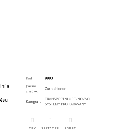
Kód
9993
lní a
Jméno
Zurrschienen
značky
:
TRANSPORTNÍ UPEVŇOVACÍ
věsu
Kategorie
:
SYSTÉMY PRO KARAVANY
TISK
ZEPTAT SE
SDÍLET