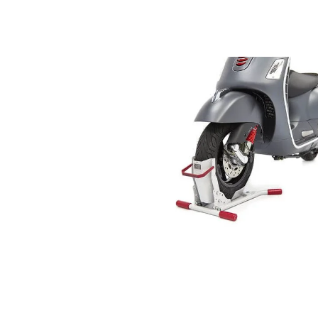
COSMIC
BRUNNER
203 Kč
108 Kč
Původně:
127 K