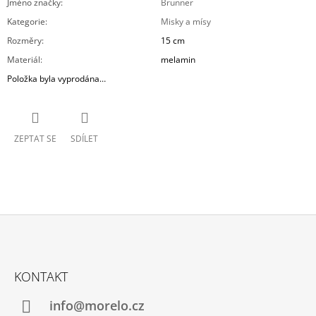
Jméno značky
:
Brunner
Kategorie
:
Misky a mísy
Rozměry
:
15 cm
Materiál
:
melamin
Položka byla vyprodána…
ZEPTAT SE
SDÍLET
Z
Á
KONTAKT
P
A
info@morelo.cz