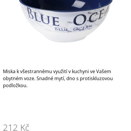
hvězdiček.
A
J
Í
T
?
HLEDAT
Miska k všestrannému využití v kuchyni ve Vašem
obytném voze. Snadné mytí, dno s protiskluzovou
podložkou.
D
O
P
O
R
U
212 Kč
Č
U