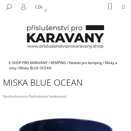
K
Přejít
NÁKUP
M
HLEDAT
CZK
na
KOŠÍK
O
PŘIHLÁŠENÍ
ZPĚT
ZPĚT
obsah
Š
Í
C
K
O
P
O
T
Domů
E-SHOP PRO KARAVANY
/
KEMPING
/
Nádobí pro kemping
/
Misky a
Ř
mísy
/
Miska BLUE OCEAN
E
MISKA BLUE OCEAN
B
U
Průměrné
Neohodnoceno
Podrobnosti hodnocení
J
hodnocení
E
produktu
je
T
0,0
E
z
5
N