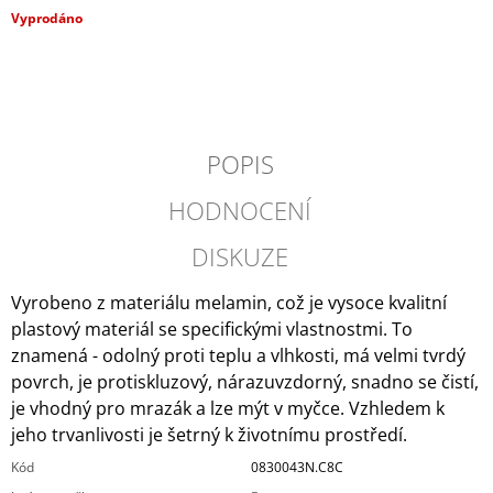
J
Měrná
Vyprodáno
E
cena:
M
E
SADA
CHLADÍCÍCH
POPIS
KOSTEK
COLOR
HODNOCENÍ
114
Kč
DISKUZE
Původně:
143
Kč
Vyrobeno z materiálu melamin, což je vysoce kvalitní
plastový materiál se specifickými vlastnostmi. To
znamená - odolný proti teplu a vlhkosti, má velmi tvrdý
povrch, je protiskluzový, nárazuvzdorný, snadno se čistí,
je vhodný pro mrazák a lze mýt v myčce. Vzhledem k
jeho trvanlivosti je šetrný k životnímu prostředí.
Kód
0830043N.C8C