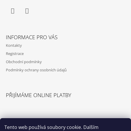
T
Í
Facebook
Instagram
INFORMACE PRO VÁS
Kontakty
Registrace
Obchodní podmínky
Podmínky ochrany osobních údajů
PŘIJÍMÁME ONLINE PLATBY
Tento web používá soubory cookie. Dalším