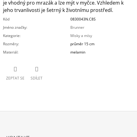
je vhodný pro mrazák a lze mýt v myčce. Vzhledem k
jeho trvanlivosti je šetrný k životnímu prostředí.
Kód
0830043N.C8S
Jméno značky
:
Brunner
Kategorie
:
Misky a mísy
Rozměry
:
průměr 15 cm
Materiál
:
melamin
ZEPTAT SE
SDÍLET
Z
Á