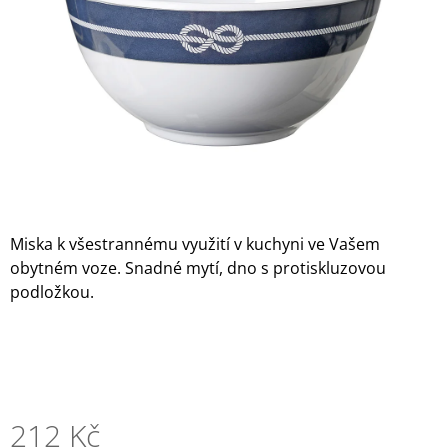
hvězdiček.
A
J
Í
T
?
HLEDAT
Miska k všestrannému využití v kuchyni ve Vašem
obytném voze. Snadné mytí, dno s protiskluzovou
podložkou.
D
O
P
O
R
U
212 Kč
Č
U