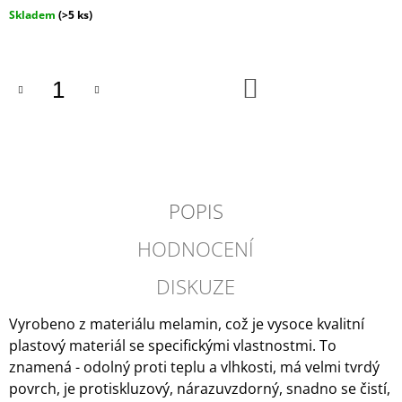
J
Měrná
Skladem
(>5 ks)
E
cena:
M
E
DO
KOŠÍKU
ESPRESO
HRNÍČEK
A
PODŠÁLEK
COSMIC
203
Kč
POPIS
HODNOCENÍ
DISKUZE
Vyrobeno z materiálu melamin, což je vysoce kvalitní
plastový materiál se specifickými vlastnostmi. To
znamená - odolný proti teplu a vlhkosti, má velmi tvrdý
povrch, je protiskluzový, nárazuvzdorný, snadno se čistí,