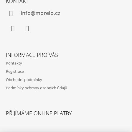
KONTAKT
P
A
info@morelo.cz
T
Í
Facebook
Instagram
INFORMACE PRO VÁS
Kontakty
Registrace
Obchodní podmínky
Podmínky ochrany osobních údajů
PŘIJÍMÁME ONLINE PLATBY