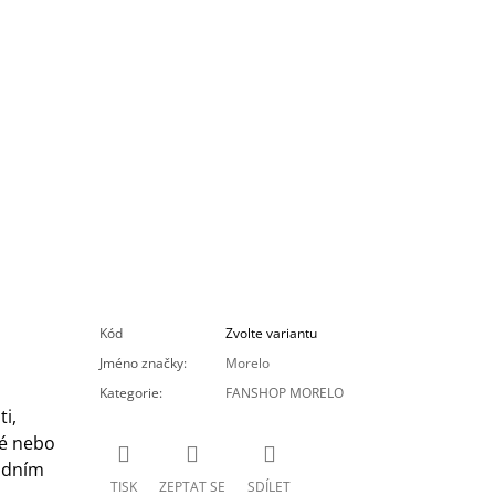
Kód
Zvolte variantu
Jméno značky
:
Morelo
Kategorie
:
FANSHOP MORELO
i,
né nebo
módním
TISK
ZEPTAT SE
SDÍLET