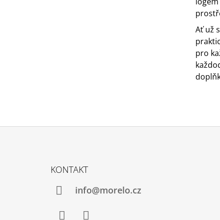
logem 
prostř
Ať už 
prakti
pro ka
každod
doplň
Z
Á
KONTAKT
P
A
info@morelo.cz
T
Í