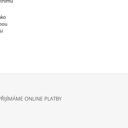
otnímu
ako
lbou
si
PŘIJÍMÁME ONLINE PLATBY