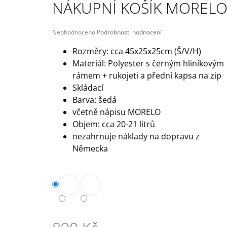
NÁKUPNÍ KOŠÍK MOREL
209 Kč
Původně:
245 Kč
Průměrné
Neohodnoceno
Podrobnosti hodnocení
hodnocení
produktu
Rozměry: cca 45x25x25cm (Š/V/H)
je
Materiál: Polyester s černým hliníkovým
0,0
rámem + rukojeti a přední kapsa na zip
z
5
Skládací
hvězdiček.
Barva: šedá
včetně nápisu MORELO
Objem: cca 20-21 litrů
nezahrnuje náklady na dopravu z
Německa