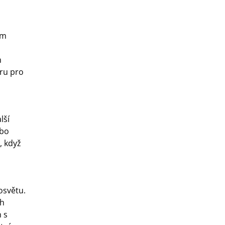
ím
m
oru pro
lší
ebo
, když
osvětu.
ch
n s