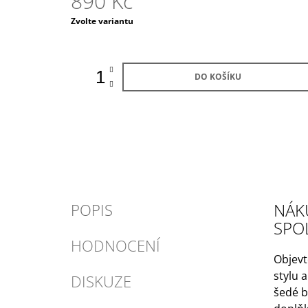
890 Kč
Měrná
Zvolte variantu
cena:
DO KOŠÍKU
NÁK
POPIS
SPO
HODNOCENÍ
Objevt
stylu 
DISKUZE
šedé b