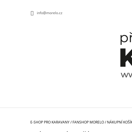
K
Přejít
na
O
ZPĚT
ZPĚT
info@morelo.cz
obsah
DO
DO
Š
OBCHODU
OBCHODU
Í
K
Domů
E-SHOP PRO KARAVANY
/
FANSHOP MORELO
/
NÁKUPNÍ KOŠÍ
TALÍŘ HLUBOKÝ SPECTRUM