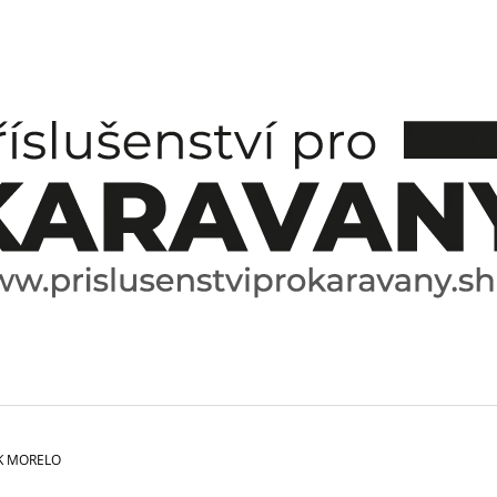
CO POTŘEBUJETE NAJÍT?
HLEDAT
DOPORUČUJEME
K MORELO
ESPRESO HRNÍČEK A PODŠÁLEK
SPICE BOX SPE