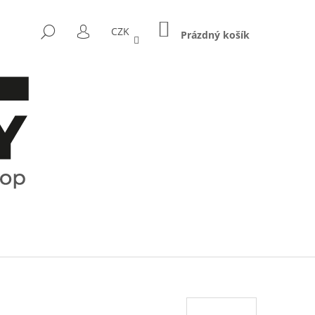
NÁKUPNÍ
HLEDAT
CZK
KOŠÍK
Prázdný košík
PŘIHLÁŠENÍ
Následující
CTRUM - KOŘENKY