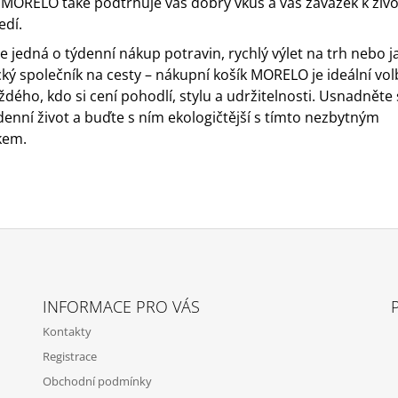
MORELO také podtrhuje váš dobrý vkus a váš závazek k živ
edí.
se jedná o týdenní nákup potravin, rychlý výlet na trh nebo j
cký společník na cesty – nákupní košík MORELO je ideální vo
ždého, kdo si cení pohodlí, stylu a udržitelnosti. Usnadněte 
enní život a buďte s ním ekologičtější s tímto nezbytným
kem.
INFORMACE PRO VÁS
Kontakty
Registrace
Obchodní podmínky