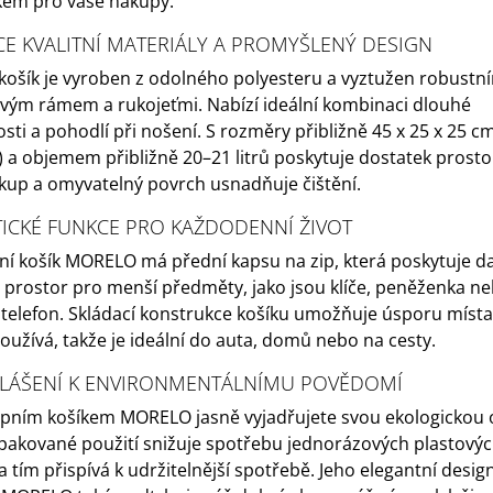
em pro vaše nákupy.
E KVALITNÍ MATERIÁLY A PROMYŠLENÝ DESIGN
košík je vyroben z odolného polyesteru a vyztužen robustn
ovým rámem a rukojeťmi. Nabízí ideální kombinaci dlouhé
osti a pohodlí při nošení. S rozměry přibližně 45 x 25 x 25 c
) a objemem přibližně 20–21 litrů poskytuje dostatek prost
kup a omyvatelný povrch usnadňuje čištění.
ICKÉ FUNKCE PRO KAŽDODENNÍ ŽIVOT
í košík MORELO má přední kapsu na zip, která poskytuje da
 prostor pro menší předměty, jako jsou klíče, peněženka n
 telefon. Skládací konstrukce košíku umožňuje úsporu místa
oužívá, takže je ideální do auta, domů nebo na cesty.
LÁŠENÍ K ENVIRONMENTÁLNÍMU POVĚDOMÍ
pním košíkem MORELO jasně vyjadřujete svou ekologickou 
pakované použití snižuje spotřebu jednorázových plastový
 a tím přispívá k udržitelnější spotřebě. Jeho elegantní desig