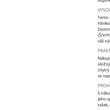
doplňk
VYSOC
Tento 
hliník
životn
(Š/V/H
váš ná
PRAKT
Nákupn
úložný
chytrý
se nep
PROH
S náku
Jeho o
tašek,