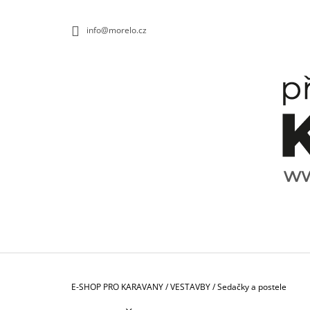
K
Přejít
na
O
ZPĚT
ZPĚT
info@morelo.cz
obsah
DO
DO
Š
OBCHODU
OBCHODU
Í
K
Domů
E-SHOP PRO KARAVANY
/
VESTAVBY
/
Sedačky a postele
TALÍŘ HLUBOKÝ SPECTRUM