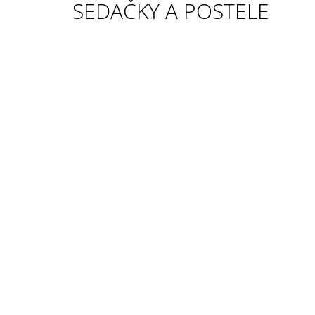
SEDAČKY A POSTELE
209 Kč
Původně:
245 Kč