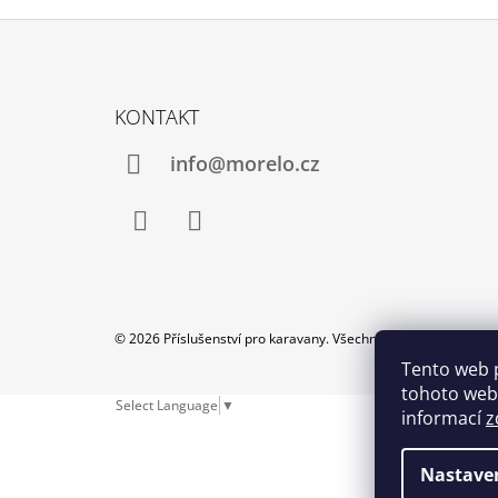
Z
Á
KONTAKT
P
A
info@morelo.cz
T
Í
Facebook
Instagram
© 2026 Příslušenství pro karavany. Všechna práva vyhrazena.
Tento web 
tohoto webu
Select Language
▼
informací
z
Nastave