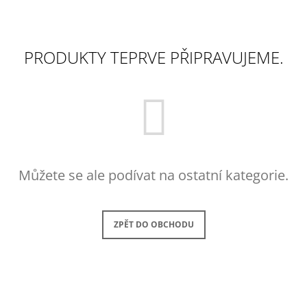
COSMIC
BRUNNER
203 Kč
108 Kč
Původně:
127 K
PRODUKTY TEPRVE PŘIPRAVUJEME.
Můžete se ale podívat na ostatní kategorie.
ZPĚT DO OBCHODU