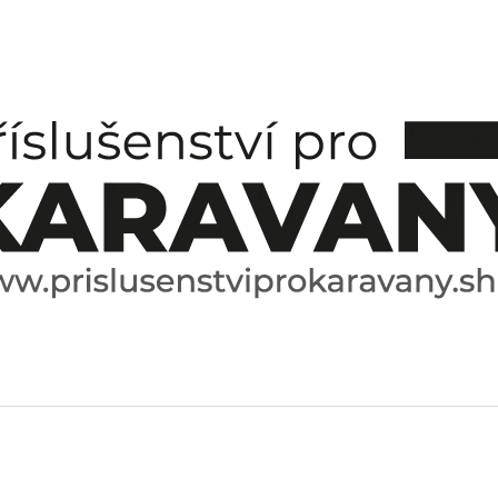
CO POTŘEBUJETE NAJÍT?
HLEDAT
DOPORUČUJEME
ESPRESO HRNÍČEK A PODŠÁLEK
SPICE BOX SPE