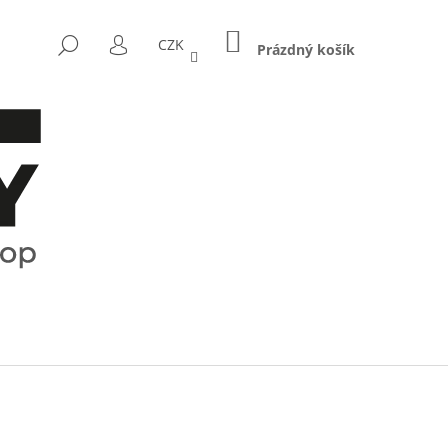
NÁKUPNÍ
HLEDAT
CZK
KOŠÍK
Prázdný košík
PŘIHLÁŠENÍ
Následující
CTRUM - KOŘENKY