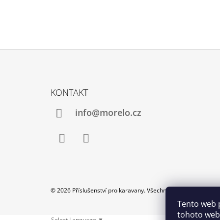
Z
Á
KONTAKT
P
A
info@morelo.cz
T
Í
Facebook
Instagram
© 2026 Příslušenství pro karavany. Všechna práva vyhrazena.
Tento web 
tohoto webu
Select Language
▼