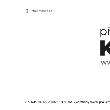
K
Přejít
na
O
ZPĚT
ZPĚT
info@morelo.cz
obsah
DO
DO
Š
OBCHODU
OBCHODU
Í
K
Domů
E-SHOP PRO KARAVANY
/
KEMPING
/
Ostatní vybavení pro ke
TALÍŘ HLUBOKÝ SPECTRUM