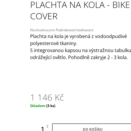
PLACHTA NA KOLA - BIKE
209 Kč
Původně:
245 Kč
COVER
Průměrné
Neohodnoceno
Podrobnosti hodnocení
hodnocení
Plachta na kola je vyrobená z vodoodpudivé
produktu
polyesterové tkaniny.
je
S integrovanou kapsou na výstražnou tabulk
0,0
z
odrážející světlo. Pohodlně zakryje 2 - 3 kola.
5
hvězdiček.
1 146 Kč
Měrná
Skladem
(3 ks)
cena:
DO KOŠÍKU