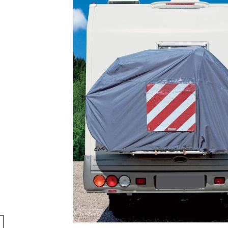
COSMIC
BRUNNER
203 Kč
108 Kč
Původně:
127 K
u