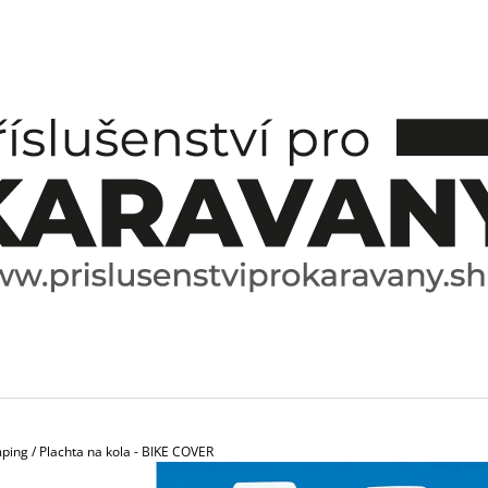
CO POTŘEBUJETE NAJÍT?
HLEDAT
DOPORUČUJEME
mping
/
Plachta na kola - BIKE COVER
ESPRESO HRNÍČEK A PODŠÁLEK
SPICE BOX SPE