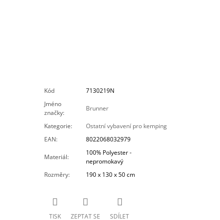
Kód
7130219N
Jméno
Brunner
značky
:
Kategorie
:
Ostatní vybavení pro kemping
EAN
:
8022068032979
100% Polyester -
Materiál
:
nepromokavý
Rozměry
:
190 x 130 x 50 cm
TISK
ZEPTAT SE
SDÍLET