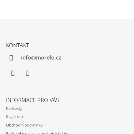
Z
Á
KONTAKT
P
A
info@morelo.cz
T
Í
Facebook
Instagram
INFORMACE PRO VÁS
Kontakty
Registrace
Obchodní podmínky
Podmínky ochrany osobních údajů