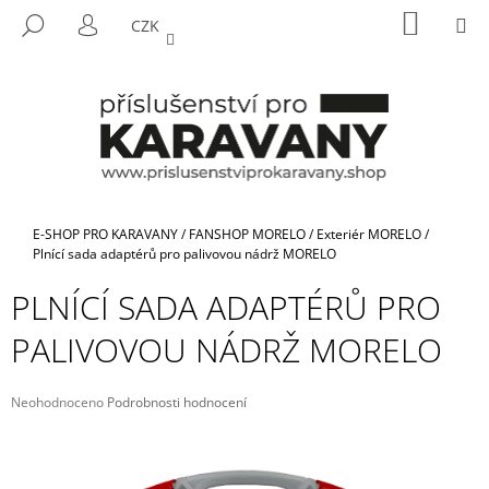
K
Přejít
NÁKUP
M
HLEDAT
CZK
na
KOŠÍK
O
PŘIHLÁŠENÍ
ZPĚT
ZPĚT
obsah
Š
Í
C
K
O
P
O
T
Domů
E-SHOP PRO KARAVANY
/
FANSHOP MORELO
/
Exteriér MORELO
/
Ř
Plnící sada adaptérů pro palivovou nádrž MORELO
E
PLNÍCÍ SADA ADAPTÉRŮ PRO
B
PALIVOVOU NÁDRŽ MORELO
U
J
E
Průměrné
Neohodnoceno
Podrobnosti hodnocení
hodnocení
T
produktu
E
je
N
0,0