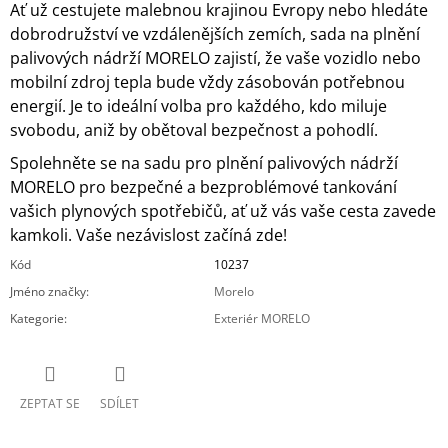
Ať už cestujete malebnou krajinou Evropy nebo hledáte
dobrodružství ve vzdálenějších zemích, sada na plnění
palivových nádrží MORELO zajistí, že vaše vozidlo nebo
mobilní zdroj tepla bude vždy zásobován potřebnou
energií. Je to ideální volba pro každého, kdo miluje
svobodu, aniž by obětoval bezpečnost a pohodlí.
Spolehněte se na sadu pro plnění palivových nádrží
MORELO pro bezpečné a bezproblémové tankování
vašich plynových spotřebičů, ať už vás vaše cesta zavede
kamkoli. Vaše nezávislost začíná zde!
Kód
10237
Jméno značky
:
Morelo
Kategorie
:
Exteriér MORELO
ZEPTAT SE
SDÍLET