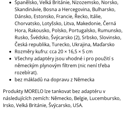
Španělsko, Velká Británie, Nizozemsko, Norsko,
J
Skandinávie, Bosna a Hercegovina, Bulharsko,
E
M
Dánsko, Estonsko, Francie, Řecko, Itálie,
E
Chorvatsko, Lotyšsko, Litva, Makedonie, Černá
Hora, Rakousko, Polsko, Portugalsko, Rumunsko,
DOMETIC
Rusko, Švédsko, Švýcarsko (2), Srbsko, Slovinsko,
-
Česká republika, Turecko, Ukrajina, Maďarsko
POWERCARE
16
Rozměry kufru: cca 20 × 16,5 × 5 cm
TABS
Všechny adaptéry jsou vhodné i pro použití s ​​
490
německým plynovým filtrem (nic není třeba
Kč
rozebírat).
bez mákladů na dopravu z Německa
Produkty MORELO lze tankovat bez adaptéru v
následujících zemích: Německo, Belgie, Lucembursko,
Irsko, Velká Británie, Švýcarsko, USA.