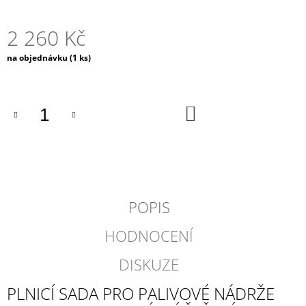
2 260 Kč
Měrná
na objednávku
(1 ks)
cena:
DO
KOŠÍKU
POPIS
HODNOCENÍ
DISKUZE
PLNICÍ SADA PRO PALIVOVÉ NÁDRŽE