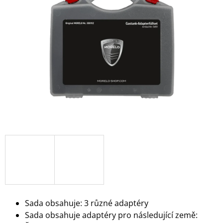
z
A
5
J
hvězdiček.
Í
T
?
HLEDAT
D
O
P
O
R
U
Sada obsahuje: 3 různé adaptéry
Č
Sada obsahuje adaptéry pro následující země:
U