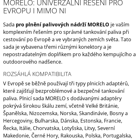
MORELO: UNIVERZÁLNÍ ŘEŠENÍ PRO
EVROPU I MIMO NI
Sada
pro plnění palivových nádrží MORELO
je vaším
komplexním řešením pro správné tankování paliva při
cestování po Evropě a ve vybraných zemích světa. Tato
sada je vybavena třemi různými konektory a je
nepostradatelným doplňkem pro každého kempujícího a
outdoorového nadšence.
ROZSÁHLÁ KOMPATIBILITA
V Evropě se běžně používají tři typy plnicích adaptérů,
které zajišťují bezproblémové a bezpečné tankování
paliva. Plnicí sada MORELO s dodávanými adaptéry
pokrývá širokou škálu zemí, včetně Velké Británie,
Španělska, Nizozemska, Norska, Skandinávie, Bosny a
Hercegoviny, Bulharska, Dánska, Estonska, Francie,
Řecka, Itálie, Chorvatska, Lotyšska, Litvy, Severní
Makedonie, Černé Hory, Rakouska, Polska, Portugalska,