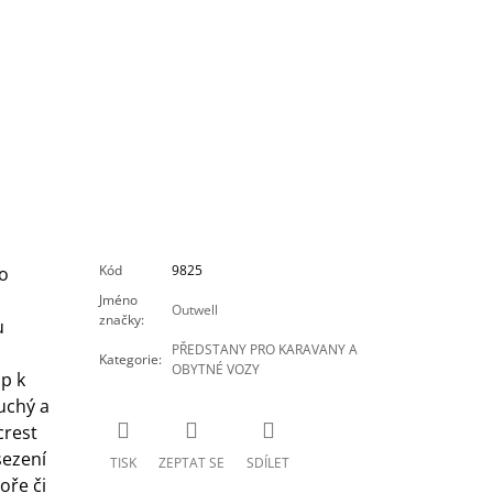
Kód
9825
o
Jméno
Outwell
značky
:
u
PŘEDSTANY PRO KARAVANY A
Kategorie
:
OBYTNÉ VOZY
p k
uchý a
crest
ezení
TISK
ZEPTAT SE
SDÍLET
oře či