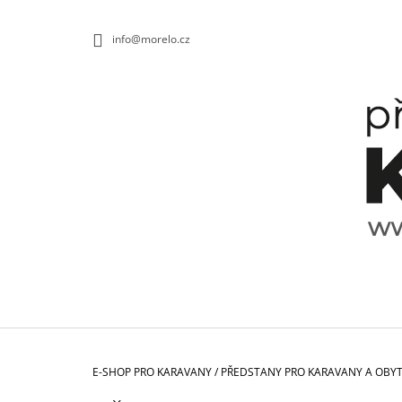
K
Přejít
na
O
ZPĚT
ZPĚT
info@morelo.cz
obsah
DO
DO
Š
OBCHODU
OBCHODU
Í
K
Domů
E-SHOP PRO KARAVANY
/
PŘEDSTANY PRO KARAVANY A OBY
TALÍŘ HLUBOKÝ SPECTRUM