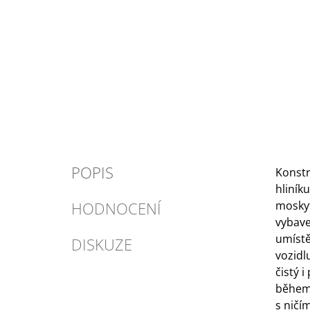
POPIS
Konstr
hliník
HODNOCENÍ
moskyt
vybav
umístě
DISKUZE
vozidl
čistý i
během 
s ničí