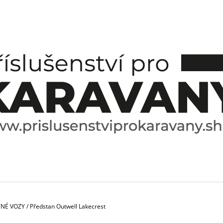
CO POTŘEBUJETE NAJÍT?
HLEDAT
DOPORUČUJEME
TNÉ VOZY
/
Předstan Outwell Lakecrest
ESPRESO HRNÍČEK A PODŠÁLEK
SPICE BOX SPE