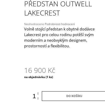
PŘEDSTAN OUTWELL
209 Kč
Původně:
245 Kč
LAKECREST
Průměrné
Neohodnoceno
Podrobnosti hodnocení
hodnocení
Volně stojící předstan k obytné dodávce
produktu
Lakecrest pro celou rodinu potěší svým
je
moderním a neobvyklým designem,
0,0
z
prostorností a flexibilitou.
5
hvězdiček.
16 900 Kč
Měrná
na objednávku
(1 ks)
cena:
DO KOŠÍKU