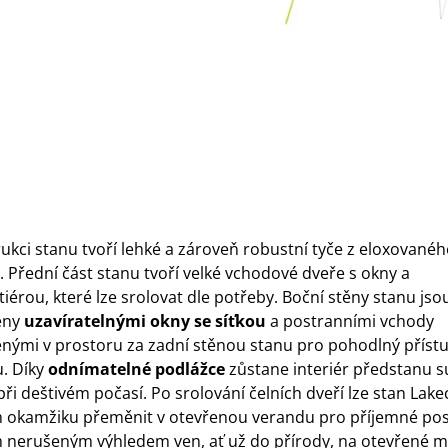
ukci stanu tvoří lehké a zároveň robustní tyče z eloxovanéh
u. Přední část stanu tvoří velké vchodové dveře s okny a
iérou, které lze srolovat dle potřeby. Boční stěny stanu jso
eny
uzavíratelnými okny se síťkou
a postranními vchody
nými v prostoru za zadní stěnou stanu pro pohodlný přístu
u. Díky
odnímatelné podlážce
zůstane interiér předstanu s
 při deštivém počasí. Po srolování čelních dveří lze stan Lake
okamžiku přeměnit v otevřenou verandu pro příjemné pos
m nerušeným výhledem ven, ať už do přírody, na otevřené m