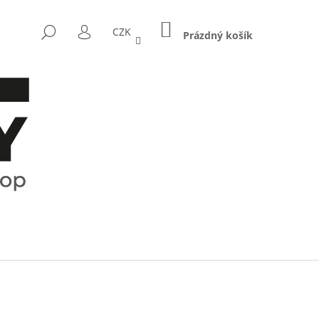
NÁKUPNÍ
HLEDAT
CZK
KOŠÍK
Prázdný košík
PŘIHLÁŠENÍ
Následující
CTRUM - KOŘENKY