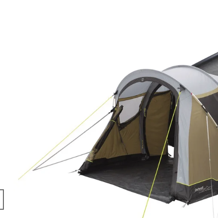
COSMIC
BRUNNER
203 Kč
108 Kč
Původně:
127 K