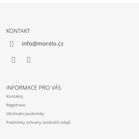
Z
Á
KONTAKT
P
A
info@morelo.cz
T
Í
Facebook
Instagram
INFORMACE PRO VÁS
Kontakty
Registrace
Obchodní podmínky
Podmínky ochrany osobních údajů