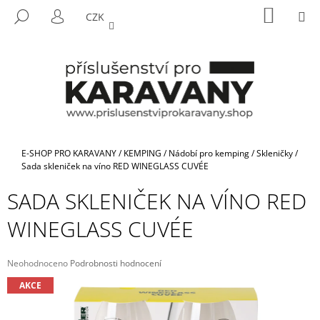
K
Přejít
NÁKUP
M
HLEDAT
CZK
na
KOŠÍK
O
PŘIHLÁŠENÍ
ZPĚT
ZPĚT
obsah
Š
Í
C
K
O
P
O
T
Domů
E-SHOP PRO KARAVANY
/
KEMPING
/
Nádobí pro kemping
/
Skleničky
/
Ř
Sada skleniček na víno RED WINEGLASS CUVÉE
E
SADA SKLENIČEK NA VÍNO RED
B
WINEGLASS CUVÉE
U
J
E
Průměrné
Neohodnoceno
Podrobnosti hodnocení
hodnocení
T
AKCE
produktu
E
je
N
0,0