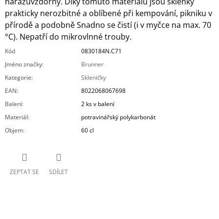
nárazuvzdorný. Díky tomuto materiálu jsou sklenky
prakticky nerozbitné a oblíbené při kempování, pikniku v
přírodě a podobně Snadno se čistí (i v myčce na max. 70
°C). Nepatří do mikrovlnné trouby.
Kód
0830184N.C71
Jméno značky
:
Brunner
Kategorie
:
Skleničky
EAN
:
8022068067698
Balení
:
2 ks v balení
Materiál
:
potravinářský polykarbonát
Objem
:
60 cl
ZEPTAT SE
SDÍLET