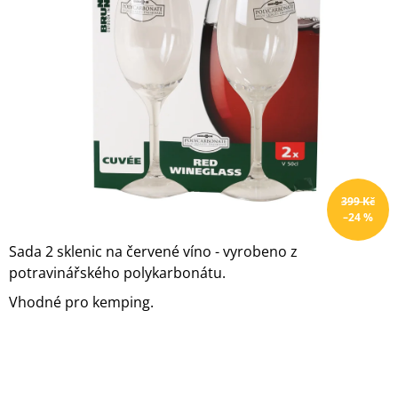
z
A
5
J
hvězdiček.
Í
T
?
399 Kč
HLEDAT
–24 %
Sada 2 sklenic na červené víno - vyrobeno z
potravinářského polykarbonátu.
D
O
Vhodné pro kemping.
P
O
R
U
Č
U