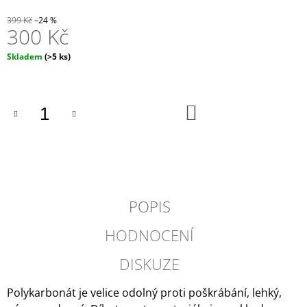
J
399 Kč
–24 %
E
300 Kč
M
E
Měrná
Skladem
(>5 ks)
cena:
ESPRESO
HRNÍČEK
A
DO
PODŠÁLEK
KOŠÍKU
COSMIC
203
Kč
POPIS
HODNOCENÍ
DISKUZE
Polykarbonát je velice odolný proti poškrábání, lehký,