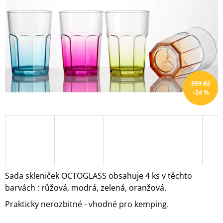
hvězdiček.
A
J
Í
T
?
599 Kč
–24 %
HLEDAT
D
O
P
Sada skleniček OCTOGLASS obsahuje 4 ks v těchto
O
barvách : růžová, modrá, zelená, oranžová.
R
U
Prakticky nerozbitné - vhodné pro kemping.
Č
U