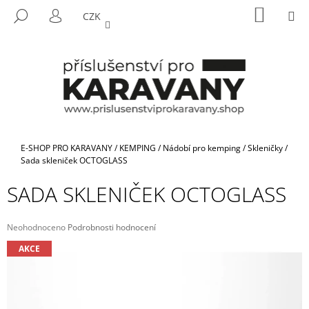
K
Přejít
NÁKUP
M
HLEDAT
CZK
na
KOŠÍK
O
PŘIHLÁŠENÍ
ZPĚT
ZPĚT
obsah
Š
Í
C
K
O
P
O
T
Domů
E-SHOP PRO KARAVANY
/
KEMPING
/
Nádobí pro kemping
/
Skleničky
/
Ř
Sada skleniček OCTOGLASS
E
SADA SKLENIČEK OCTOGLASS
B
U
Průměrné
Neohodnoceno
Podrobnosti hodnocení
J
hodnocení
AKCE
E
produktu
je
T
0,0
E
z
5
N