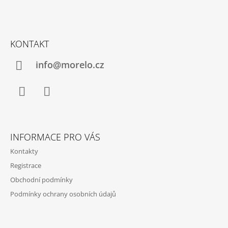
Z
Á
KONTAKT
P
A
info@morelo.cz
T
Í
Facebook
Instagram
INFORMACE PRO VÁS
Kontakty
Registrace
Obchodní podmínky
Podmínky ochrany osobních údajů