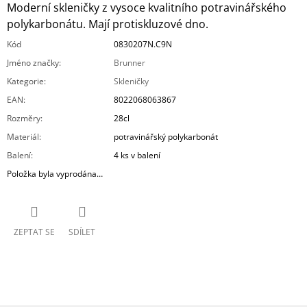
Moderní skleničky z vysoce kvalitního potravinářského
polykarbonátu. Mají protiskluzové dno.
Kód
0830207N.C9N
Jméno značky
:
Brunner
Kategorie
:
Skleničky
EAN
:
8022068063867
Rozměry
:
28cl
Materiál
:
potravinářský polykarbonát
Balení
:
4 ks v balení
Položka byla vyprodána…
ZEPTAT SE
SDÍLET