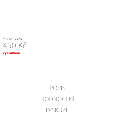
J
E
M
E
ESPRESO
HRNÍČEK
599 Kč
–24 %
A
450 Kč
PODŠÁLEK
COSMIC
Měrná
Vyprodáno
203
cena:
Kč
POPIS
HODNOCENÍ
DISKUZE