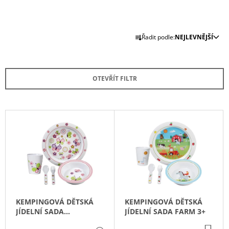
A
J
Ř
Í
Řadit podle:
NEJLEVNĚJŠÍ
A
T
Z
?
E
OTEVŘÍT FILTR
N
Í
P
V
HLEDAT
R
Ý
O
P
D
I
D
U
S
O
K
P
P
O
T
R
R
KEMPINGOVÁ DĚTSKÁ
KEMPINGOVÁ DĚTSKÁ
Ů
O
U
JÍDELNÍ SADA
JÍDELNÍ SADA FARM 3+
Č
D
BUTTERFLY 3+
U