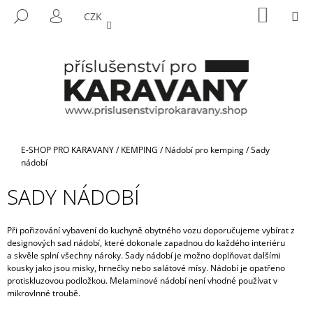
K
Přejít
NÁKUP
M
HLEDAT
CZK
na
KOŠÍK
O
PŘIHLÁŠENÍ
ZPĚT
ZPĚT
obsah
Š
Í
C
K
O
P
O
T
Domů
E-SHOP PRO KARAVANY
/
KEMPING
/
Nádobí pro kemping
/
Sady
Ř
nádobí
E
SADY NÁDOBÍ
B
U
Při pořizování vybavení do kuchyně obytného vozu doporučujeme vybírat z
J
designových sad nádobí, které dokonale zapadnou do každého interiéru
E
a skvěle splní všechny nároky. Sady nádobí je možno doplňovat dalšími
kousky jako jsou misky, hrnečky nebo salátové mísy. Nádobí je opatřeno
T
protiskluzovou podložkou. Melaminové nádobí není vhodné používat v
E
mikrovlnné troubě.
N