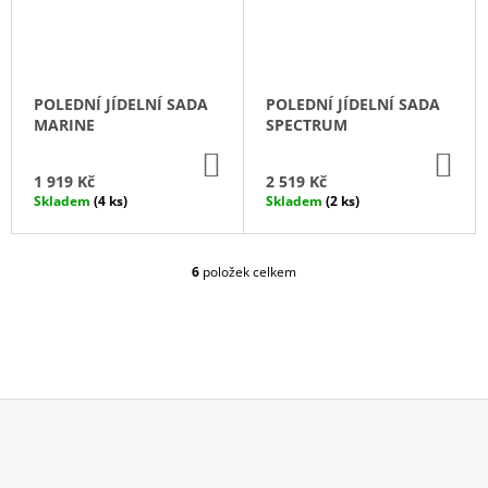
POLEDNÍ JÍDELNÍ SADA
POLEDNÍ JÍDELNÍ SADA
MARINE
SPECTRUM
DO
DO
KOŠÍKU
KO
1 919 Kč
2 519 Kč
Skladem
(4 ks)
Skladem
(2 ks)
6
položek celkem
O
V
L
Á
D
A
C
Í
P
Z
R
Á
V