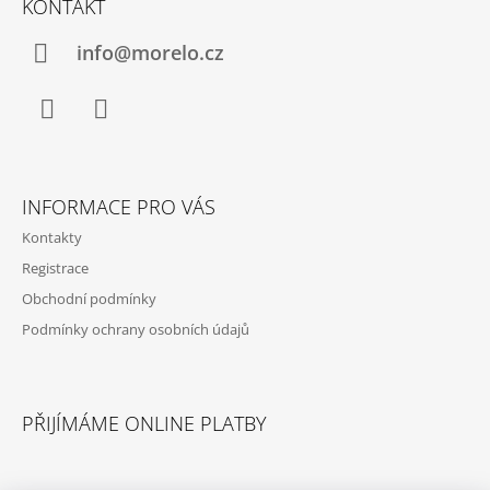
KONTAKT
P
K
Y
A
info@morelo.cz
V
T
Ý
P
Í
I
S
Facebook
Instagram
U
INFORMACE PRO VÁS
Kontakty
Registrace
Obchodní podmínky
Podmínky ochrany osobních údajů
PŘIJÍMÁME ONLINE PLATBY