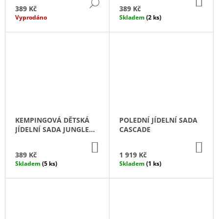
DO
DETAIL
U
KO
J
389 Kč
389 Kč
K
E
Vyprodáno
Skladem
(2 ks)
M
T
E
Ů
SPICE
BOX
SPECTRUM
-
KOŘENKY
BRUNNER
108
KEMPINGOVÁ DĚTSKÁ
POLEDNÍ JÍDELNÍ SADA
Kč
Původně:
JÍDELNÍ SADA JUNGLE
CASCADE
127
PARADE 6M+
DO
DO
Kč
KOŠÍKU
KO
389 Kč
1 919 Kč
Skladem
(5 ks)
Skladem
(1 ks)