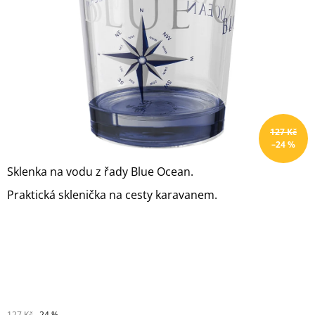
hvězdiček.
A
J
Í
T
?
127 Kč
–24 %
HLEDAT
Sklenka na vodu z řady Blue Ocean.
Praktická sklenička na cesty karavanem.
D
O
P
O
R
U
Č
U
127 Kč
–24 %