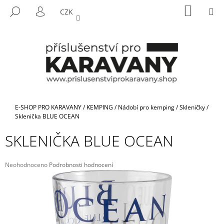
K
Přejít
NÁKUP
M
HLEDAT
CZK
na
KOŠÍK
O
PŘIHLÁŠENÍ
ZPĚT
ZPĚT
obsah
Š
Í
C
K
O
P
O
T
Domů
E-SHOP PRO KARAVANY
/
KEMPING
/
Nádobí pro kemping
/
Skleničky
/
Ř
Sklenička BLUE OCEAN
E
SKLENIČKA BLUE OCEAN
B
U
Průměrné
Neohodnoceno
Podrobnosti hodnocení
J
hodnocení
E
produktu
je
T
0,0
E
z
5
N