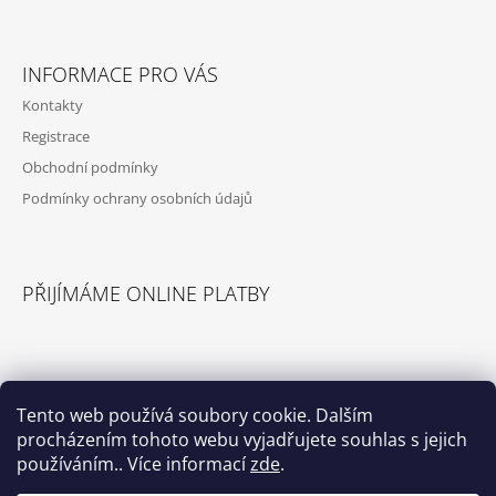
Facebook
Instagram
INFORMACE PRO VÁS
Kontakty
Registrace
Obchodní podmínky
Podmínky ochrany osobních údajů
PŘIJÍMÁME ONLINE PLATBY
Tento web používá soubory cookie. Dalším
procházením tohoto webu vyjadřujete souhlas s jejich
© 2026 Příslušenství pro karavany. Všechna
Vytvořil Shoptet
práva vyhrazena.
používáním.. Více informací
zde
.