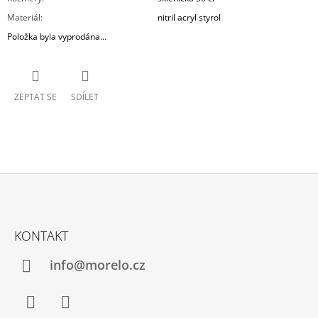
Materiál
:
nitril acryl styrol
Položka byla vyprodána…
ZEPTAT SE
SDÍLET
Z
Á
KONTAKT
P
A
info@morelo.cz
T
Í