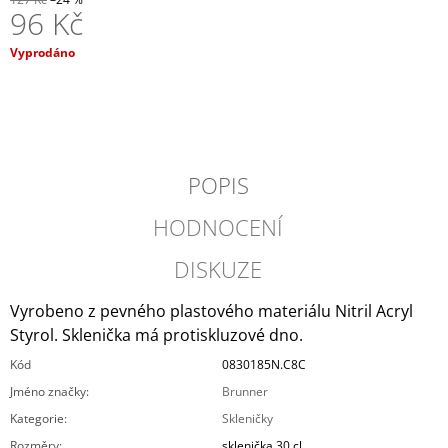
96 Kč
J
E
Měrná
M
Vyprodáno
cena:
E
ALDE
NEMRZNOUCÍ
SMĚS
G12
POPIS
EVO
-
1
HODNOCENÍ
L
539
DISKUZE
Kč
Vyrobeno z pevného plastového materiálu Nitril Acryl
Styrol. Sklenička má protiskluzové dno.
Kód
0830185N.C8C
Jméno značky
:
Brunner
Kategorie
:
Skleničky
Rozměry
:
sklenička 30 cl