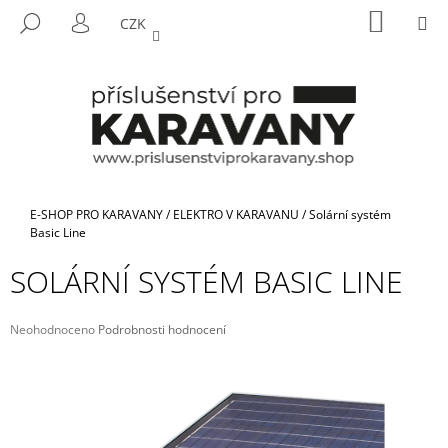
K
Přejít
NÁKUP
M
HLEDAT
CZK
na
KOŠÍK
O
PŘIHLÁŠENÍ
ZPĚT
ZPĚT
obsah
Š
Í
C
K
O
P
O
T
Domů
E-SHOP PRO KARAVANY
/
ELEKTRO V KARAVANU
/
Solární systém
Ř
Basic Line
E
SOLÁRNÍ SYSTÉM BASIC LINE
B
U
Průměrné
Neohodnoceno
Podrobnosti hodnocení
J
hodnocení
E
produktu
je
T
0,0
E
z
5
N