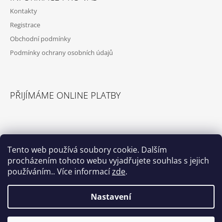
Kontakty
Registrace
Obchodní podmínky
Podmínky ochrany osobních údajů
PŘIJÍMÁME ONLINE PLATBY
Tento web používá soubory cookie. Dalším
procházením tohoto webu vyjadřujete souhlas s jejich
© 2026 Příslušenství pro karavany. Všechna
Vytvořil Shoptet
práva vyhrazena.
používáním.. Více informací
zde
.
Nastavení
Select Language
▼