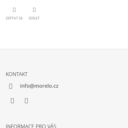
ZEPTAT SE
SDÍLET
Z
Á
KONTAKT
P
A
info@morelo.cz
T
Í
Facebook
Instagram
INFORMACE PRO VÁS