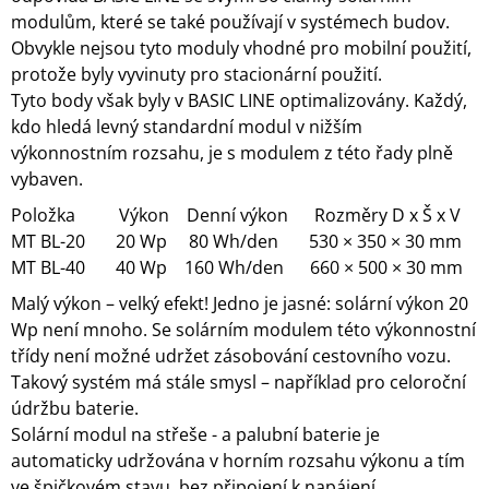
modulům, které se také používají v systémech budov.
Obvykle nejsou tyto moduly vhodné pro mobilní použití,
protože byly vyvinuty pro stacionární použití.
Tyto body však byly v BASIC LINE optimalizovány. Každý,
kdo hledá levný standardní modul v nižším
výkonnostním rozsahu, je s modulem z této řady plně
vybaven.
Položka Výkon Denní výkon Rozměry D x Š x V
MT BL-20 20 Wp 80 Wh/den 530 × 350 × 30 mm
MT BL-40 40 Wp 160 Wh/den 660 × 500 × 30 mm
Malý výkon – velký efekt! Jedno je jasné: solární výkon 20
Wp není mnoho. Se solárním modulem této výkonnostní
třídy není možné udržet zásobování cestovního vozu.
Takový systém má stále smysl – například pro celoroční
údržbu baterie.
Solární modul na střeše - a palubní baterie je
automaticky udržována v horním rozsahu výkonu a tím
ve špičkovém stavu, bez připojení k napájení.