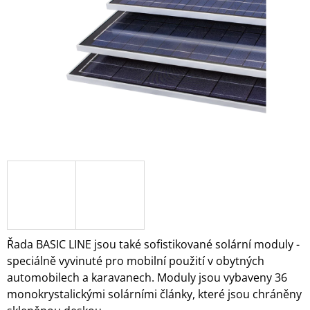
hvězdiček.
A
J
Í
T
?
HLEDAT
D
O
P
Řada BASIC LINE jsou také sofistikované solární moduly -
O
speciálně vyvinuté pro mobilní použití v obytných
R
automobilech a karavanech. Moduly jsou vybaveny 36
U
monokrystalickými solárními články, které jsou chráněny
Č
U