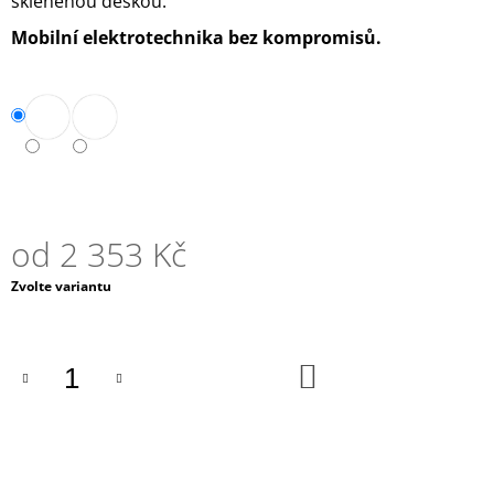
skleněnou deskou.
J
Mobilní elektrotechnika bez kompromisů.
E
M
E
ALDE
NEMRZNOUCÍ
SMĚS
G12
EVO
-
od
2 353 Kč
1
L
Měrná
Zvolte variantu
539
cena:
Kč
DO
KOŠÍKU