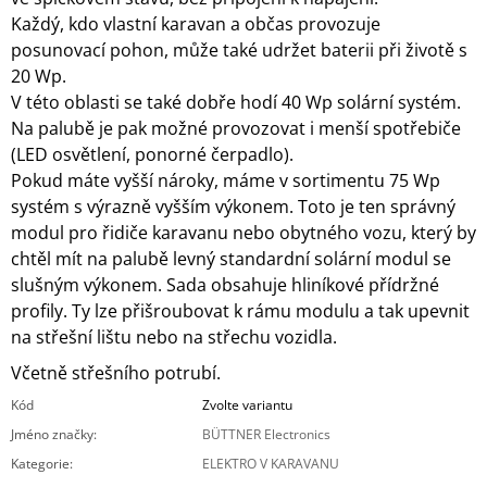
Každý, kdo vlastní karavan a občas provozuje
posunovací pohon, může také udržet baterii při životě s
20 Wp.
V této oblasti se také dobře hodí 40 Wp solární systém.
Na palubě je pak možné provozovat i menší spotřebiče
(LED osvětlení, ponorné čerpadlo).
Pokud máte vyšší nároky, máme v sortimentu 75 Wp
systém s výrazně vyšším výkonem. Toto je ten správný
modul pro řidiče karavanu nebo obytného vozu, který by
chtěl mít na palubě levný standardní solární modul se
slušným výkonem. Sada obsahuje hliníkové přídržné
profily. Ty lze přišroubovat k rámu modulu a tak upevnit
na střešní lištu nebo na střechu vozidla.
Včetně střešního potrubí.
Kód
Zvolte variantu
Jméno značky
:
BÜTTNER Electronics
Kategorie
:
ELEKTRO V KARAVANU