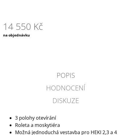
J
E
M
E
14 550 Kč
Měrná
na objednávku
DOMETIC
cena:
-
POWERCARE
16
TABS
490
Kč
POPIS
HODNOCENÍ
DISKUZE
3 polohy otevírání
Roleta a moskytiéra
Možná jednoduchá vestavba pro HEKI 2,3 a 4