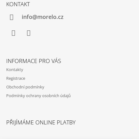
Á
KONTAKT
P
A
info@morelo.cz
T
Í
Facebook
Instagram
INFORMACE PRO VÁS
Kontakty
Registrace
Obchodní podmínky
Podmínky ochrany osobních údajů
PŘIJÍMÁME ONLINE PLATBY