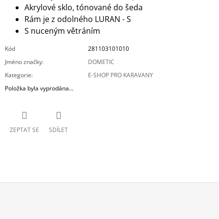
Akrylové sklo, tónované do šeda
Rám je z odolného LURAN - S
S nuceným větráním
Kód
281103101010
Jméno značky
:
DOMETIC
Kategorie
:
E-SHOP PRO KARAVANY
Položka byla vyprodána…
ZEPTAT SE
SDÍLET
Z