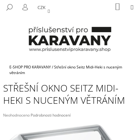
K
Přejít
NÁKUP
M
HLEDAT
CZK
na
KOŠÍK
O
PŘIHLÁŠENÍ
ZPĚT
ZPĚT
obsah
Š
Í
C
K
O
P
O
T
Domů
E-SHOP PRO KARAVANY
/
Střešní okno Seitz Midi-Heki s nuceným
Ř
větráním
E
STŘEŠNÍ OKNO SEITZ MIDI-
B
HEKI S NUCENÝM VĚTRÁNÍM
U
J
E
Průměrné
Neohodnoceno
Podrobnosti hodnocení
hodnocení
T
produktu
E
je
N
0,0