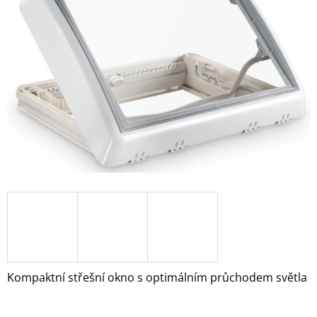
z
A
5
J
hvězdiček.
Í
T
?
HLEDAT
D
O
P
O
R
Kompaktní střešní okno s optimálním průchodem světla
U
Č
U