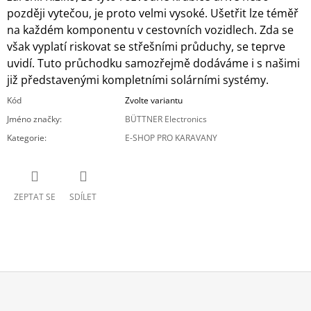
později vytečou, je proto velmi vysoké. Ušetřit lze téměř
na každém komponentu v cestovních vozidlech. Zda se
však vyplatí riskovat se střešními průduchy, se teprve
uvidí. Tuto průchodku samozřejmě dodáváme i s našimi
již představenými kompletními solárními systémy.
Kód
Zvolte variantu
Jméno značky
:
BÜTTNER Electronics
Kategorie
:
E-SHOP PRO KARAVANY
ZEPTAT SE
SDÍLET
Z