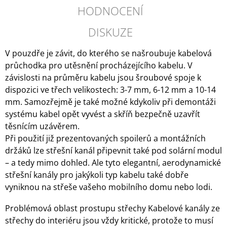
HODNOCENÍ
DISKUZE
V pouzdře je závit, do kterého se našroubuje kabelová
průchodka pro utěsnění procházejícího kabelu. V
závislosti na průměru kabelu jsou šroubové spoje k
dispozici ve třech velikostech: 3-7 mm, 6-12 mm a 10-14
mm. Samozřejmě je také možné kdykoliv při demontáži
systému kabel opět vyvést a skříň bezpečně uzavřít
těsnícím uzávěrem.
Při použití již prezentovaných spoilerů a montážních
držáků lze střešní kanál připevnit také pod solární modul
– a tedy mimo dohled. Ale tyto elegantní, aerodynamické
střešní kanály pro jakýkoli typ kabelu také dobře
vyniknou na střeše vašeho mobilního domu nebo lodi.
Problémová oblast prostupu střechy Kabelové kanály ze
střechy do interiéru jsou vždy kritické, protože to musí