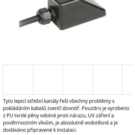
A
J
Í
T
?
HLEDAT
D
O
Tyto lepicí střešní kanály řeší všechny problémy s
P
pokládáním kabelů zvenčí dovnitř. Pouzdro je vyrobeno
O
z PU tvrdé pěny odolné proti nárazu, UV záření a
R
povětrnostním vlivům, je absolutně vodotěsné a je
U
Č
dodáváno připravené k instalaci.
U