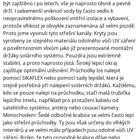
být zajištěno i po letech, vše je naprosto těsné a pevně
drží. I sebemenší vniknutí vody by často vedlo k
neopravitelnému poškození vnitřní izolace a vybavení,
protože vlhkost je obvykle zaznamenána až velmi pozdě.
Proto jsme vyvinuli tyto střešní kanály. Kryty jsou
vyrobeny ze stejného materiálu odolného vůči UV záření
a povětrnostním vlivům jako již prezentované montážní
držáky solárního systému. Pouzdra jsou extrémně
stabilní, a proto naprosto jistá. Široký lepicí okraj
zajišťuje optimální utěsnění. Průchodky lze nalepit
pomocí SIKAFLEX nebo pomocí sady lepidel, která je
stejně potřebná při nalepení solárních držáků. Každému,
kdo se pouze nalepí na průchodku, stačí malá trubička
lepícího tmelu, například pro protažení kabelu od
satelitního systému, antény nebo couvací kamery.
Mimochodem: Šedé odbočné krabice se velmi často lepí
jako střešní průchodky. Ty jsou však určeny do vlhkých
interiérů a ve velmi málo případech jsou odolné vůči UV
záření. Riziko, že tyto rozvodné krabice dříve nebo