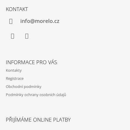
Á
KONTAKT
P
A
info@morelo.cz
T
Í
Facebook
Instagram
INFORMACE PRO VÁS
Kontakty
Registrace
Obchodní podmínky
Podmínky ochrany osobních údajů
PŘIJÍMÁME ONLINE PLATBY