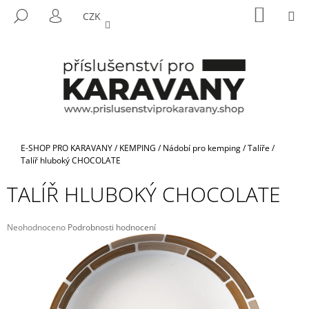
K
Přejít
NÁKUP
M
HLEDAT
CZK
na
KOŠÍK
O
PŘIHLÁŠENÍ
ZPĚT
ZPĚT
obsah
Š
Í
C
K
O
P
O
T
Domů
E-SHOP PRO KARAVANY
/
KEMPING
/
Nádobí pro kemping
/
Talíře
/
Ř
Talíř hluboký CHOCOLATE
E
TALÍŘ HLUBOKÝ CHOCOLATE
B
U
Průměrné
Neohodnoceno
Podrobnosti hodnocení
J
hodnocení
E
produktu
je
T
0,0
E
z
5
N