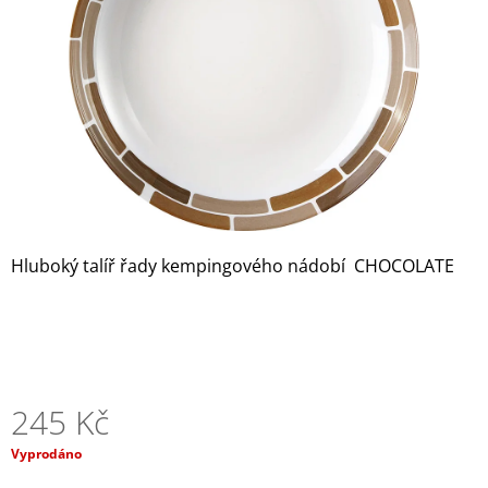
hvězdiček.
A
J
Í
T
?
HLEDAT
Hluboký talíř řady kempingového nádobí CHOCOLATE
D
O
P
O
245 Kč
R
U
Měrná
Vyprodáno
Č
cena:
U