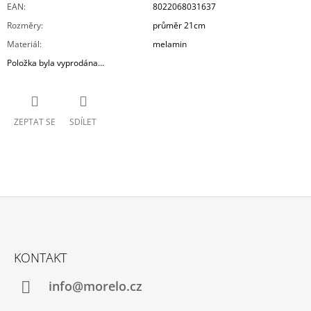
EAN
:
8022068031637
Rozměry
:
průměr 21cm
Materiál
:
melamin
Položka byla vyprodána…
ZEPTAT SE
SDÍLET
Z
Á
KONTAKT
P
A
info@morelo.cz
T