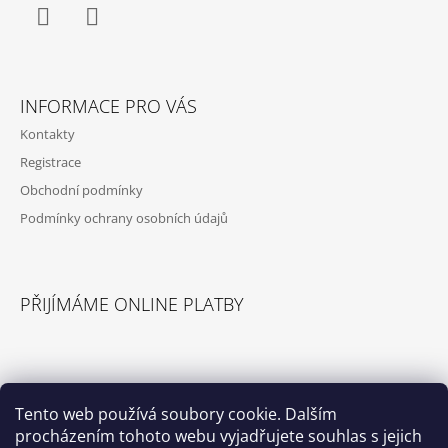
Í
Facebook
Instagram
INFORMACE PRO VÁS
Kontakty
Registrace
Obchodní podmínky
Podmínky ochrany osobních údajů
PŘIJÍMÁME ONLINE PLATBY
Tento web používá soubory cookie. Dalším
procházením tohoto webu vyjadřujete souhlas s jejich
© 2026 Příslušenství pro karavany. Všechna
Vytvořil Shoptet