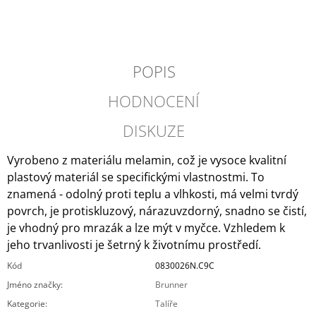
J
E
M
E
POPIS
DOMETIC
-
HODNOCENÍ
POWERCARE
16
DISKUZE
TABS
490
Vyrobeno z materiálu melamin, což je vysoce kvalitní
Kč
plastový materiál se specifickými vlastnostmi. To
znamená - odolný proti teplu a vlhkosti, má velmi tvrdý
povrch, je protiskluzový, nárazuvzdorný, snadno se čistí,
je vhodný pro mrazák a lze mýt v myčce. Vzhledem k
jeho trvanlivosti je šetrný k životnímu prostředí.
Kód
0830026N.C9C
Jméno značky
:
Brunner
Kategorie
:
Talíře