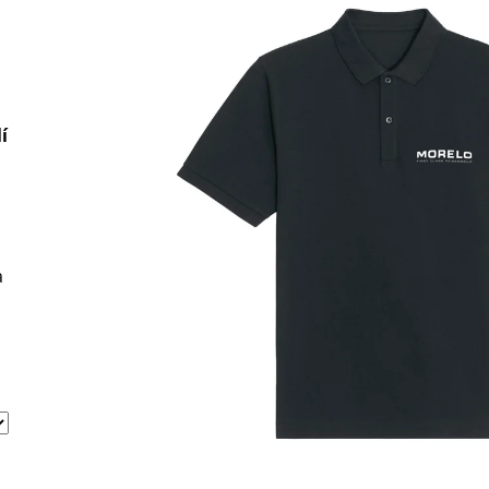
COSMIC
BRUNNER
203 Kč
108 Kč
Původně:
127 K
í
a