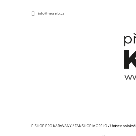
K
Přejít
na
O
ZPĚT
ZPĚT
info@morelo.cz
obsah
DO
DO
Š
OBCHODU
OBCHODU
Í
K
Domů
E-SHOP PRO KARAVANY
/
FANSHOP MORELO
/
Unisex poloko
TALÍŘ HLUBOKÝ SPECTRUM