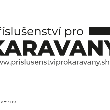
CO POTŘEBUJETE NAJÍT?
HLEDAT
DOPORUČUJEME
šile MORELO
ESPRESO HRNÍČEK A PODŠÁLEK
SPICE BOX SPE