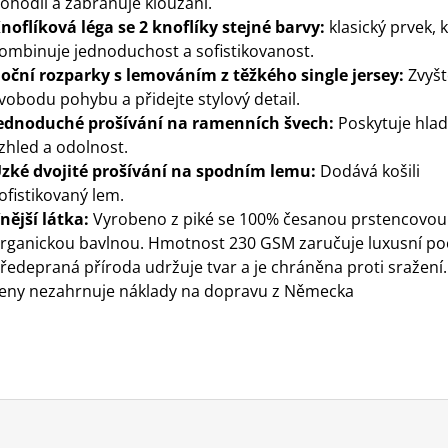
ohodlí a zabraňuje klouzání.
noflíková léga se 2 knoflíky stejné barvy:
klasický prvek, 
ombinuje jednoduchost a sofistikovanost.
oční rozparky s lemováním z těžkého single jersey:
Zvyšt
vobodu pohybu a přidejte stylový detail.
ednoduché prošívání na ramenních švech:
Poskytuje hlad
zhled a odolnost.
zké dvojité prošívání na spodním lemu:
Dodává košili
ofistikovaný lem.
nější látka:
Vyrobeno z piké se 100% česanou prstencovou
rganickou bavlnou.
Hmotnost 230 GSM zaručuje luxusní poc
ředepraná příroda udržuje tvar a je chráněna proti sražení.
eny nezahrnuje náklady na dopravu z Německa