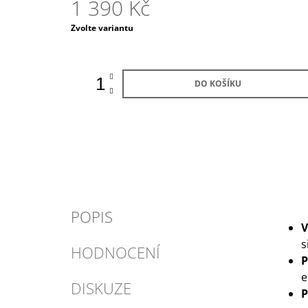
1 390 Kč
Měrná
Zvolte variantu
cena:
DO KOŠÍKU
POPIS
V
s
HODNOCENÍ
P
e
DISKUZE
P