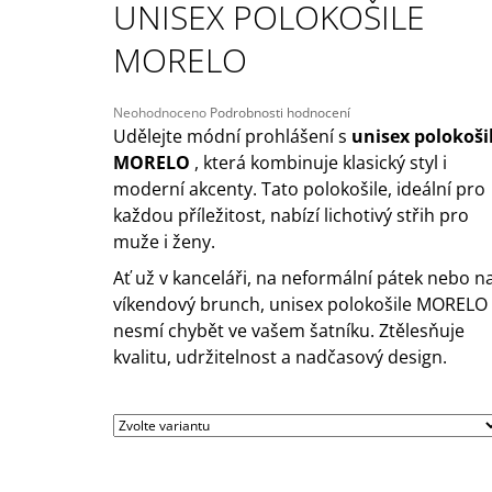
UNISEX POLOKOŠILE
209 Kč
Původně:
245 Kč
MORELO
Průměrné
Neohodnoceno
Podrobnosti hodnocení
hodnocení
Udělejte módní prohlášení s
unisex polokošil
produktu
MORELO
, která kombinuje klasický styl i
je
moderní akcenty.
Tato polokošile, ideální pro
0,0
z
každou příležitost, nabízí lichotivý střih pro
5
muže i ženy.
hvězdiček.
Ať už v kanceláři, na neformální pátek nebo n
víkendový brunch, unisex polokošile MORELO
nesmí chybět ve vašem šatníku.
Ztělesňuje
kvalitu, udržitelnost a nadčasový design.