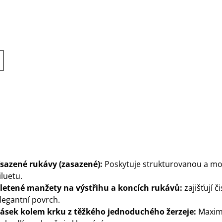
sazené rukávy (zasazené):
Poskytuje strukturovanou a mo
iluetu.
letené manžety na výstřihu a koncích rukávů:
zajišťují či
legantní povrch.
ásek kolem krku z těžkého jednoduchého žerzeje:
Maxim