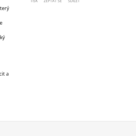
TISK
ZEPTAT SE
SDÍLET
který
e
ký
it a