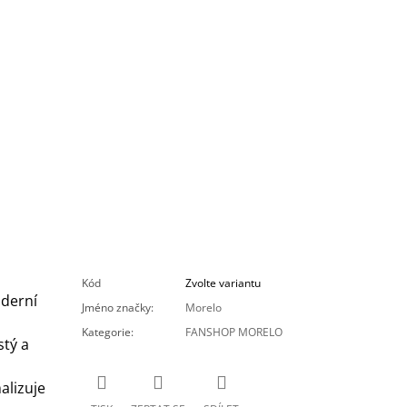
Kód
Zvolte variantu
derní
Jméno značky
:
Morelo
Kategorie
:
FANSHOP MORELO
stý a
alizuje