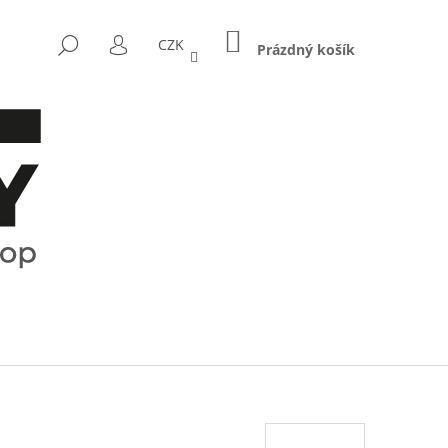
NÁKUPNÍ
HLEDAT
CZK
KOŠÍK
Prázdný košík
PŘIHLÁŠENÍ
Následující
CTRUM - KOŘENKY