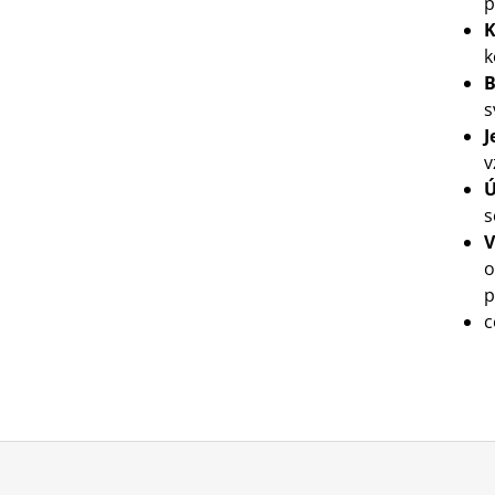
p
K
k
B
s
J
v
Ú
s
V
o
p
c