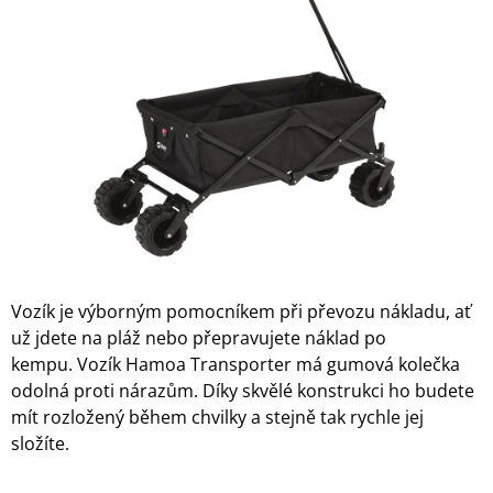
z
A
5
J
hvězdiček.
Í
T
?
HLEDAT
Vozík je výborným pomocníkem při převozu nákladu, ať
už jdete na pláž nebo přepravujete náklad po
D
kempu.
Vozík Hamoa Transporter má gumová kolečka
O
P
odolná proti nárazům. Díky skvělé konstrukci ho budete
O
mít rozložený během chvilky a stejně tak rychle jej
R
složíte.
U
Č
U