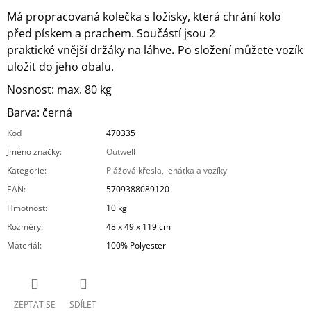
Má propracovaná kolečka s ložisky, která chrání kolo
před pískem a prachem. Součástí jsou 2
praktické vnější držáky na láhve
.
Po složení můžete vozík
uložit do jeho obalu.
Nosnost: max. 80 kg
Barva: černá
Kód
470335
Jméno značky
:
Outwell
Kategorie
:
Plážová křesla, lehátka a vozíky
EAN
:
5709388089120
Hmotnost
:
10 kg
Rozměry
:
48 x 49 x 119 cm
Materiál
:
100% Polyester
ZEPTAT SE
SDÍLET