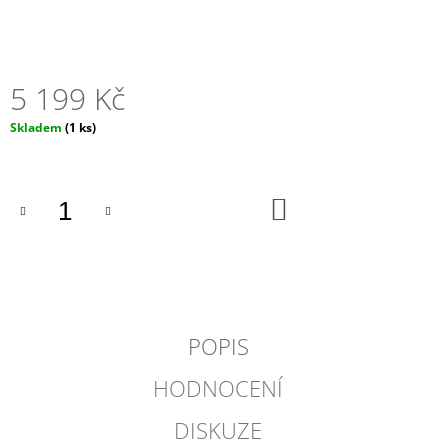
J
E
M
E
5 199 Kč
ESPRESO
Měrná
Skladem
(1 ks)
HRNÍČEK
cena:
A
PODŠÁLEK
BLUE
OCEAN
DO
KOŠÍKU
203
Kč
POPIS
HODNOCENÍ
DISKUZE