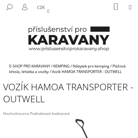
K
Přejít
NÁKUP
M
HLEDAT
CZK
na
KOŠÍK
O
PŘIHLÁŠENÍ
ZPĚT
ZPĚT
obsah
Š
Í
C
K
O
P
O
T
Domů
E-SHOP PRO KARAVANY
/
KEMPING
/
Nábytek pro kemping
/
Plážová
Ř
křesla, lehátka a vozíky
/
Vozík HAMOA TRANSPORTER - OUTWELL
E
VOZÍK HAMOA TRANSPORTER -
B
OUTWELL
U
J
E
Průměrné
Neohodnoceno
Podrobnosti hodnocení
hodnocení
T
produktu
E
je
N
0,0