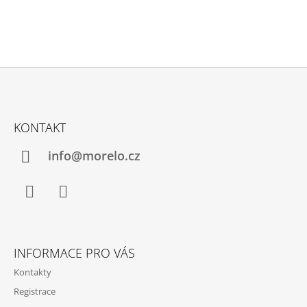
Z
Á
KONTAKT
P
A
info@morelo.cz
T
Í
Facebook
Instagram
INFORMACE PRO VÁS
Kontakty
Registrace