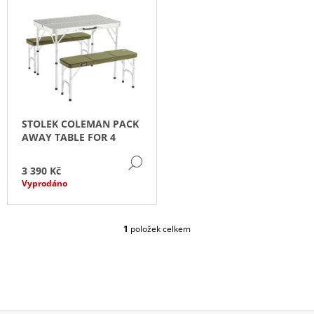
V
Z
A
Ý
E
J
P
N
Í
I
Í
T
S
P
?
P
R
R
O
STOLEK COLEMAN PACK
O
D
AWAY TABLE FOR 4
D
U
DETAIL
HLEDAT
U
3 390 Kč
K
K
Vyprodáno
T
T
Ů
D
Ů
1
položek celkem
O
O
P
V
O
L
R
Á
U
D
Č
A
U