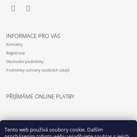
T
Ý
P
Í
I
S
Facebook
Instagram
U
INFORMACE PRO VÁS
Kontakty
Registrace
Obchodní podmínky
Podmínky ochrany osobních údajů
PŘIJÍMÁME ONLINE PLATBY
Tento web používá soubory cookie. Dalším
procházením tohoto webu vyjadřujete souhlas s jejich
© 2026 Příslušenství pro karavany. Všechna
Vytvořil Shoptet