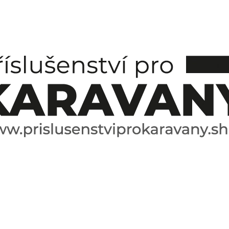
CO POTŘEBUJETE NAJÍT?
HLEDAT
DOPORUČUJEME
ESPRESO HRNÍČEK A PODŠÁLEK
SPICE BOX SPE