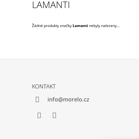
LAMANTI
209 Kč
Původně:
245 Kč
Žádné produkty značky
Lamanti
nebyly nalezeny...
Z
Á
KONTAKT
P
A
info@morelo.cz
T
Í
Facebook
Instagram