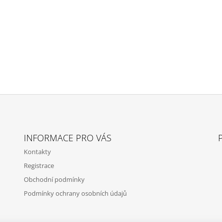
COSMIC
BRUNNER
203 Kč
108 Kč
Původně:
127 K
INFORMACE PRO VÁS
Kontakty
Registrace
Obchodní podmínky
Podmínky ochrany osobních údajů