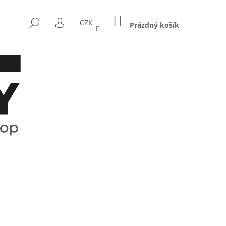
NÁKUPNÍ
HLEDAT
CZK
KOŠÍK
Prázdný košík
PŘIHLÁŠENÍ
Následující
CTRUM - KOŘENKY