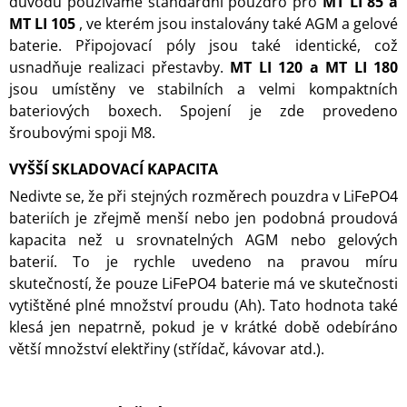
důvodu používáme standardní pouzdro pro
MT LI 85 a
MT LI 105
, ve kterém jsou instalovány také AGM a gelové
baterie. Připojovací póly jsou také identické, což
usnadňuje realizaci přestavby.
MT LI 120 a MT LI 180
jsou umístěny ve stabilních a velmi kompaktních
bateriových boxech. Spojení je zde provedeno
šroubovými spoji M8.
VYŠŠÍ SKLADOVACÍ KAPACITA
Nedivte se, že při stejných rozměrech pouzdra v LiFePO4
bateriích je zřejmě menší nebo jen podobná proudová
kapacita než u srovnatelných AGM nebo gelových
baterií. To je rychle uvedeno na pravou míru
skutečností, že pouze LiFePO4 baterie má ve skutečnosti
vytištěné plné množství proudu (Ah). Tato hodnota také
klesá jen nepatrně, pokud je v krátké době odebíráno
větší množství elektřiny (střídač, kávovar atd.).