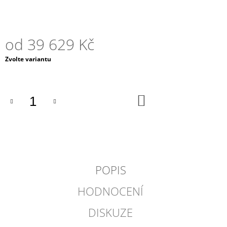
od
39 629 Kč
Měrná
Zvolte variantu
cena:
DO
KOŠÍKU
POPIS
HODNOCENÍ
DISKUZE