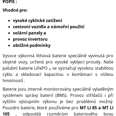
POPIS :
Vhodné pro:
vysoké cyklické zatížení
cestovní vozidlo a námořní použití
solární panely a
provoz invertoru
obtížné podmínky
Vysoce výkonná lithiová baterie speciálně vyvinutá pro
obytné vozy, určená pro vysoké vybíjecí proudy. Naše
palubní baterie LiFePO
se vyznačují vysokou stabilitou
4
cyklu a skladovací kapacitou v kombinaci s nízkou
hmotností .
Baterie jsou interně monitorovány speciálně vyladěným
systémem správy baterií (BMS). Provoz střídačů i při
vyšším výstupním výkonu je bez problémů možný.
Pouzdro baterie, které používáme pro
MT LI 85 a MT LI
105
, odpovídá rozměrům bateriového boxu