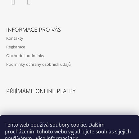
Í
Facebook
Instagram
INFORMACE PRO VÁS
Kontakty
Registrace
Obchodní podmínky
Podmínky ochrany osobních údajů
PŘIJÍMÁME ONLINE PLATBY
Tento web používá soubory cookie. Dalším
procházením tohoto webu vyjadřujete souhlas s jejich
© 2026 Příslušenství pro karavany. Všechna
Vytvořil Shoptet
práva vyhrazena.
používáním.. Více informací
zde
.