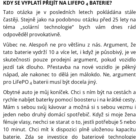
KDY SE VYPLATÍ PŘEJÍT NA LIFEPO
BATERIE?
4
Tato otázka je v posledních letech pokládána stále
častěji. Stejně jako na podobnou otázku před 25 lety na
téma „solární technologie“ bych vám dnes rád
odpověděl provokativně.
Vůbec ne. Alespoň ne pro většinu z nás. Argument, že
tato baterie vydrží 10 a více let, i když je působivý, je ve
skutečnosti pouze prodejní argument, pokud vozidlo
jezdí tak dlouho. Přestavba na nové vozidlo je pěkný
nápad, ale nakonec to dělá jen málokdo. Ne, argument
pro LiFePO
baterii musí být docela jiný.
4
Obytné auto je můj koníček. Chci s ním být na cestách a
rychle nabíjet baterky pomocí boosteru i na krátké cesty.
Mám s sebou svůj kávovar a možná si s sebou vezmu i
jeden nebo druhý domácí spotřebič. Když si moje žena
fénuje vlasy, nechci se starat o to, jestli potřebuje 5 nebo
10 minut. Chci mít k dispozici plně uloženou kapacitu
baterie. Zda se investice do bateriové technologie