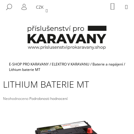
K
Přejít
NÁKUP
M
HLEDAT
CZK
na
KOŠÍK
O
PŘIHLÁŠENÍ
ZPĚT
ZPĚT
obsah
Š
Í
C
K
O
P
O
T
Domů
E-SHOP PRO KARAVANY
/
ELEKTRO V KARAVANU
/
Baterie a napájení
/
Ř
Lithium baterie MT
E
LITHIUM BATERIE MT
B
U
Průměrné
Neohodnoceno
Podrobnosti hodnocení
J
hodnocení
E
produktu
je
T
0,0
E
z
5
N