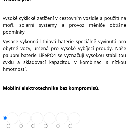
J
E
M
vysoké cyklické zatížení v cestovním vozidle a použití na
E
moři, solární systémy a provoz měniče obtížné
podmínky
ALDE
NEMRZNOUCÍ
Vysoce výkonná lithiová baterie speciálně vyvinutá pro
SMĚS
obytné vozy, určená pro vysoké vybíjecí proudy. Naše
G12
EVO
palubní baterie LiFePO4 se vyznačují vysokou stabilitou
-
cyklu a skladovací kapacitou v kombinaci s nízkou
1
L
hmotností.
539
Kč
Mobilní elektrotechnika bez kompromisů.