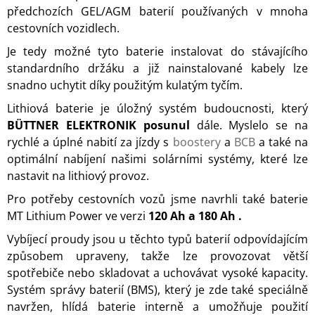
předchozích GEL/AGM baterií používaných v mnoha
cestovních vozidlech.
Je tedy možné tyto baterie instalovat do stávajícího
standardního držáku a již nainstalované kabely lze
snadno uchytit díky použitým kulatým tyčím.
Lithiová baterie je úložný systém budoucnosti, který
BÜTTNER ELEKTRONIK posunul
dále. Myslelo se na
rychlé a úplné nabití za jízdy s
boostery
a
BCB
a také na
optimální nabíjení našimi solárními systémy, které lze
nastavit na lithiový provoz.
Pro potřeby cestovních vozů jsme navrhli také baterie
MT Lithium Power ve verzi
120 Ah a 180 Ah .
Vybíjecí proudy jsou u těchto typů baterií odpovídajícím
způsobem upraveny, takže lze provozovat větší
spotřebiče nebo skladovat a uchovávat vysoké kapacity.
Systém správy baterií (BMS), který je zde také speciálně
navržen, hlídá baterie interně a umožňuje použití