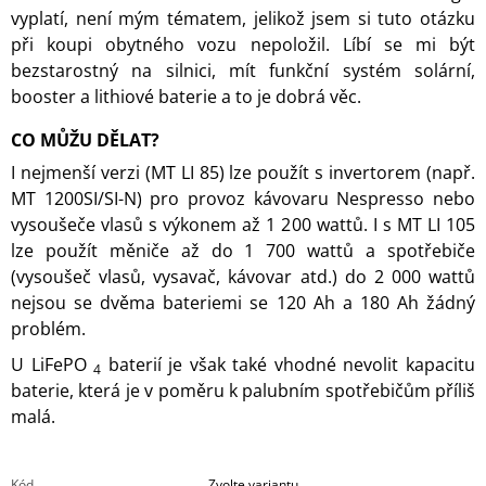
vyplatí, není mým tématem, jelikož jsem si tuto otázku
při koupi obytného vozu nepoložil. Líbí se mi být
bezstarostný na silnici, mít funkční systém solární,
booster a lithiové baterie a to je dobrá věc.
CO MŮŽU DĚLAT?
I nejmenší verzi (MT LI 85) lze použít s invertorem (např.
MT 1200SI/SI-N) pro provoz kávovaru Nespresso nebo
vysoušeče vlasů s výkonem až 1 200 wattů. I s MT LI 105
lze použít měniče až do 1 700 wattů a spotřebiče
(vysoušeč vlasů, vysavač, kávovar atd.) do 2 000 wattů
nejsou se dvěma bateriemi se 120 Ah a 180 Ah žádný
problém.
U LiFePO
baterií je však také vhodné nevolit kapacitu
4
baterie, která je v poměru k palubním spotřebičům příliš
malá.
Kód
Zvolte variantu