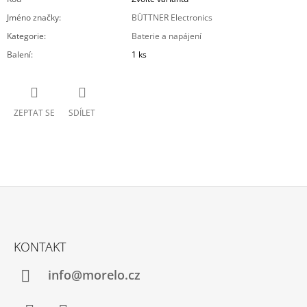
Jméno značky
:
BÜTTNER Electronics
Kategorie
:
Baterie a napájení
Balení
:
1 ks
ZEPTAT SE
SDÍLET
Z
Á
KONTAKT
P
A
info@morelo.cz
T