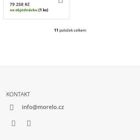
KOŠÍKU
79 258 Kč
na objednávku
(1 ks)
11
položek celkem
O
V
L
Á
D
A
C
Í
P
Z
R
Á
V
KONTAKT
P
K
Y
A
info@morelo.cz
V
T
Ý
P
Í
I
S
Facebook
Instagram
U