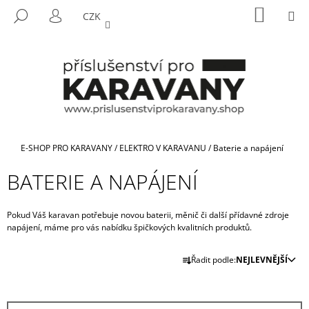
K
Přejít
NÁKUP
M
HLEDAT
CZK
na
KOŠÍK
O
PŘIHLÁŠENÍ
ZPĚT
ZPĚT
obsah
Š
Í
C
K
O
P
O
T
Domů
E-SHOP PRO KARAVANY
/
ELEKTRO V KARAVANU
/
Baterie a napájení
Ř
BATERIE A NAPÁJENÍ
E
B
U
Pokud Váš karavan potřebuje novou baterii, měnič či další přídavné zdroje
napájení, máme pro vás nabídku špičkových kvalitních produktů.
J
Ř
E
Řadit podle:
NEJLEVNĚJŠÍ
A
T
Z
E
E
N