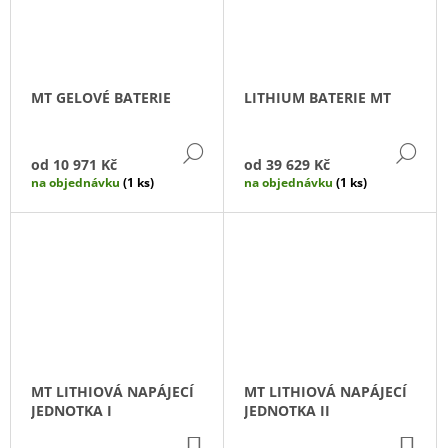
J
E
M
E
MT GELOVÉ BATERIE
LITHIUM BATERIE MT
SADA
CHLADÍCÍCH
DETAIL
DE
KOSTEK
od
10 971 Kč
od
39 629 Kč
COLOR
na objednávku
(1 ks)
na objednávku
(1 ks)
114
Kč
Původně:
143
Kč
MT LITHIOVÁ NAPÁJECÍ
MT LITHIOVÁ NAPÁJECÍ
JEDNOTKA I
JEDNOTKA II
DO
DO