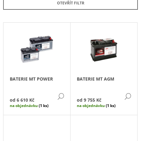
OTEVŘÍT FILTR
N
A
Í
J
P
Í
V
R
T
Ý
O
?
P
D
I
U
S
K
P
T
HLEDAT
R
BATERIE MT POWER
BATERIE MT AGM
Ů
O
D
DETAIL
DE
U
D
od
6 610 Kč
od
9 755 Kč
O
K
na objednávku
(1 ks)
na objednávku
(1 ks)
P
T
O
R
Ů
U
Č
U