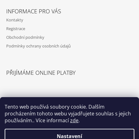
INFORMACE PRO VÁS
Kontakty
Registrace
Obchodní podmínky
Podmínky ochrany osobních údajů
PŘIJÍMÁME ONLINE PLATBY
Tento web používá soubory cookie. Dalším
procházením tohoto webu vyjadřujete souhlas s jejich
© 2026 Příslušenství pro karavany. Všechna
Vytvořil Shoptet
práva vyhrazena.
používáním.. Více informací
zde
.
Nastavení
Select Language
▼