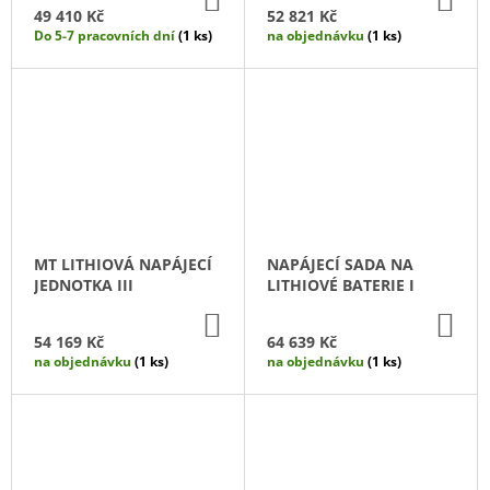
KOŠÍKU
KO
49 410 Kč
52 821 Kč
Do 5-7 pracovních dní
(1 ks)
na objednávku
(1 ks)
MT LITHIOVÁ NAPÁJECÍ
NAPÁJECÍ SADA NA
JEDNOTKA III
LITHIOVÉ BATERIE I
DO
DO
KOŠÍKU
KO
54 169 Kč
64 639 Kč
na objednávku
(1 ks)
na objednávku
(1 ks)