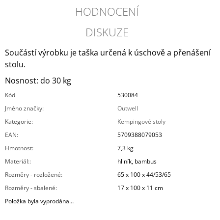
HODNOCENÍ
DISKUZE
Součástí výrobku je taška určená k úschově a přenášení
stolu.
Nosnost: do 30 kg
Kód
530084
Jméno značky
:
Outwell
Kategorie
:
Kempingové stoly
EAN
:
5709388079053
Hmotnost
:
7,3 kg
Materiál:
:
hliník, bambus
Rozměry - rozložené
:
65 x 100 x 44/53/65
Rozměry - sbalené
:
17 x 100 x 11 cm
Položka byla vyprodána…