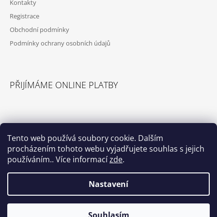
Kontakty
Registrace
Obchodní podmínky
Podmínky ochrany osobních údajů
PŘIJÍMÁME ONLINE PLATBY
Tento web používá soubory cookie. Dalším
procházením tohoto webu vyjadřujete souhlas s jejich
© 2026 Příslušenství pro karavany. Všechna
Vytvořil Shoptet
práva vyhrazena.
používáním.. Více informací
zde
.
Nastavení
Select Language
▼
Souhlasím