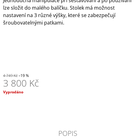
Jednoduchá manipulace při sestavování a po používání
J
lze složit do malého balíčku. Stolek má možnost
E
nastavení na 3 různé výšky, které se zabezpečují
M
šroubovatelnými patkami.
E
POPELNÍK
V
RŮZNÝCH
BARVÁCH
84
Kč
4 749 Kč
–19 %
3 800 Kč
Měrná
Vyprodáno
cena:
POPIS