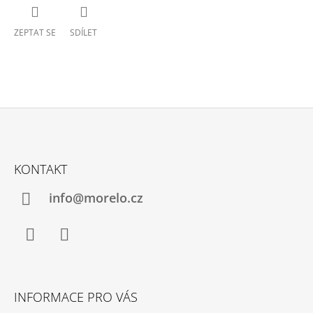
ZEPTAT SE
SDÍLET
Z
Á
KONTAKT
P
A
info@morelo.cz
T
Í
Facebook
Instagram
INFORMACE PRO VÁS