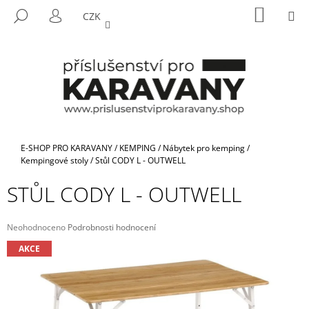
K
Přejít
NÁKUP
M
HLEDAT
CZK
na
KOŠÍK
O
PŘIHLÁŠENÍ
ZPĚT
ZPĚT
obsah
Š
Í
C
K
O
P
O
T
Domů
E-SHOP PRO KARAVANY
/
KEMPING
/
Nábytek pro kemping
/
Ř
Kempingové stoly
/
Stůl CODY L - OUTWELL
E
STŮL CODY L - OUTWELL
B
U
Průměrné
Neohodnoceno
Podrobnosti hodnocení
J
hodnocení
AKCE
E
produktu
je
T
0,0
E
z
5
N