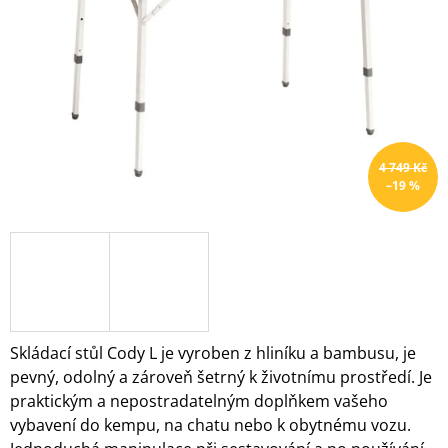
hvězdiček.
A
J
Í
T
?
4 749 Kč
–19 %
HLEDAT
D
O
P
Skládací stůl Cody L je vyroben z hliníku a bambusu, je
O
pevný, odolný a zároveň šetrný k životnímu prostředí. Je
R
praktickým a nepostradatelným doplňkem vašeho
U
vybavení do kempu, na chatu nebo k obytnému vozu.
Č
U